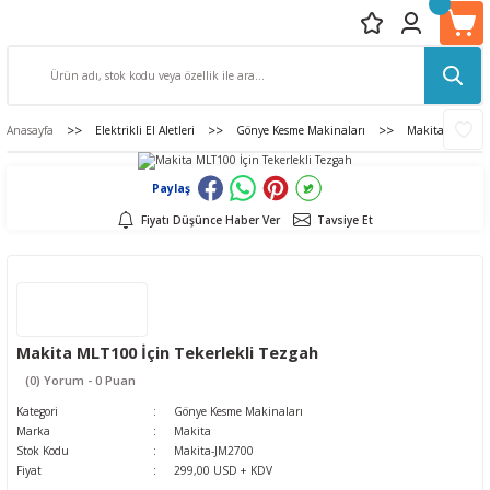
Anasayfa
Elektrikli El Aletleri
Gönye Kesme Makinaları
Makita MLT100 İ
Paylaş
Fiyatı Düşünce Haber Ver
Tavsiye Et
Makita MLT100 İçin Tekerlekli Tezgah
(0) Yorum - 0 Puan
Kategori
Gönye Kesme Makinaları
Marka
Makita
Stok Kodu
Makita-JM2700
Fiyat
299,00 USD + KDV