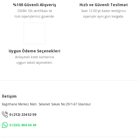
44.468,18 TL
Bu ürüne benzer farklı alternatifler olmalı.
%100 Güvenli Alışveriş
Hızlı ve Güvenli Teslimat
256Bit SSL sertifikası ile
Saat 12:00'ye kadar verdiğiniz
tüm siparişleriniz güvende.
siparişler aynı gün kargoda.
Gönder
Uygun Ödeme Seçenekleri
Anlaşmalı kredi kartlarına
uygun taksit seçenekleri.
İletişim
Kağıthane Merkez Mah. Selamet Sokak No:29/1-67 İstanbul
0 (212) 224 52 59
0 (555) 804 64 49