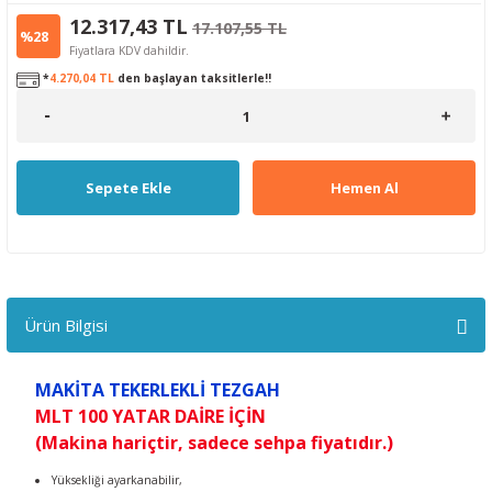
12.317,43 TL
17.107,55 TL
%28
Fiyatlara KDV dahildir.
*
4.270,04 TL
den başlayan taksitlerle!!
Sepete Ekle
Hemen Al
Ürün Bilgisi
MAKİTA TEKERLEKLİ TEZGAH
MLT 100 YATAR DAİRE İÇİN
(Makina hariçtir, sadece sehpa fiyatıdır.)
Yüksekliği ayarkanabilir,