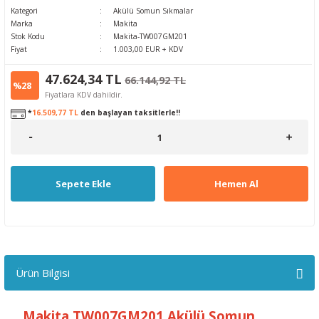
Kategori
Akülü Somun Sıkmalar
Marka
Makita
Stok Kodu
Makita-TW007GM201
Fiyat
1.003,00 EUR + KDV
47.624,34 TL
66.144,92 TL
%28
Fiyatlara KDV dahildir.
*
16.509,77 TL
den başlayan taksitlerle!!
Sepete Ekle
Hemen Al
Ürün Bilgisi
Makita TW007GM201 Akülü Somun