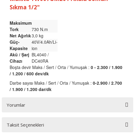
Sıkma 1/2"
Maksimum
Tork
730 N.m
Net Ağırlık
3,0 kg
Güç-
40V/4.0Ah/Li-
Kapasite
ion
Akü / Şarj
BL4040 /
Cihazı
DC40RA
Boşta devir Maks / Sert / Orta / Yumuşak :
0 - 2.300 / 1.900
/ 1.200 / 600 dev/dk
Darbe sayısı Maks / Sert / Orta / Yumuşak :
0-2.900 / 2.700
/ 1.900 / 1.200 dar/dk
Yorumlar
Taksit Seçenekleri
Bu ürüne ilk yorumu siz yapın!