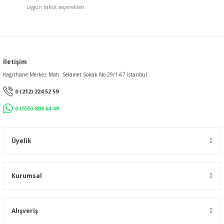
uygun taksit seçenekleri.
İletişim
Kağıthane Merkez Mah. Selamet Sokak No:29/1-67 İstanbul
0 (212) 224 52 59
0 (555) 804 64 49
Üyelik
Kurumsal
Alışveriş