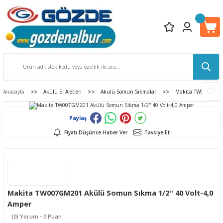
Anasayfa
Akülü El Aletleri
Akülü Somun Sıkmalar
Makita TW007GM201
Paylaş
Fiyatı Düşünce Haber Ver
Tavsiye Et
Makita TW007GM201 Akülü Somun Sıkma 1/2'' 40 Volt-4,0
Amper
(0) Yorum - 0 Puan