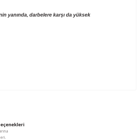
in yanında, darbelere karşı da yüksek
letebilirsiniz.
eçenekleri
arına
eri.