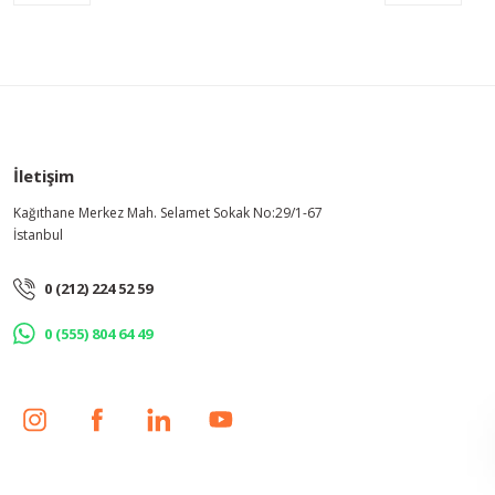
Bu ürüne benzer farklı alternatifler olmalı.
İletişim
Kağıthane Merkez Mah. Selamet Sokak No:29/1-67
İstanbul
0 (212) 224 52 59
0 (555) 804 64 49