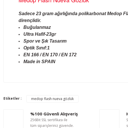
Sadece 23 gram ağırlığında polikarbonat Medop Fl
dirençlidir.
Buğulanmaz
Ultra Hafif-23gr
Spor ve Şık Tasarım
Optik Sınıf:1
EN 166 / EN 170 / EN 172
Made in SPAIN
Bu ürünün fiyat bilgisi, resim, ürün açıklamalarında ve diğer ko
Görüş ve önerileriniz için teşekkür ederiz.
Etiketler :
medop flash nueva gözlük
Ürün resmi kalitesiz, bozuk veya görüntülenemiyor.
Ürün açıklamasında eksik bilgiler bulunuyor.
%100 Güvenli Alışveriş
Ürün bilgilerinde hatalar bulunuyor.
256Bit SSL sertifikası ile
S
Ürün fiyatı diğer sitelerden daha pahalı.
tüm siparişleriniz güvende.
s