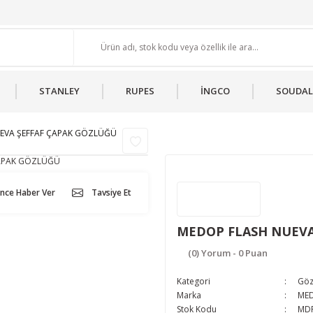
STANLEY
RUPES
İNGCO
SOUDAL
EVA ŞEFFAF ÇAPAK GÖZLÜĞÜ
ünce Haber Ver
Tavsiye Et
MEDOP FLASH NUEVA
(0) Yorum - 0 Puan
Kategori
Göz
Marka
ME
Stok Kodu
MD