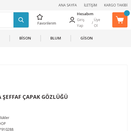
ANA SAYFA
İLETİŞİM
KARGO TAKİBİ
Hesabım
Giriş
Üye
/
Favorilerim
Yap
Ol
BİSON
BLUM
GİSON
 ŞEFFAF ÇAPAK GÖZLÜĞÜ
lükler
DOP
P910288