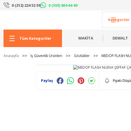
0 (212) 224 52 59
0 (555) 804 64 49
MAKİTA
DEWALT
Tüm Kategoriler
Anasayfa
İş Güvenlik Ürünleri
Gözlükler
MEDOP FLASH NU
Paylaş
Fiyatı Düş