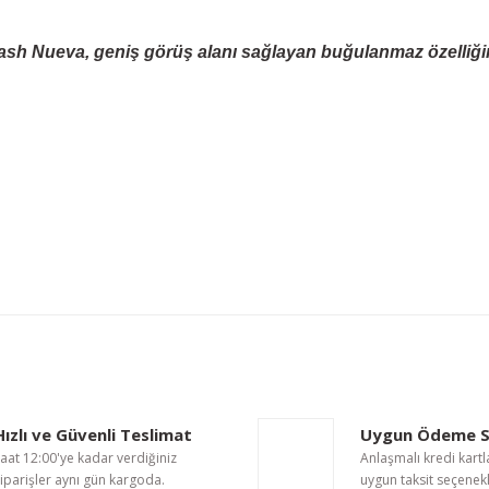
ash Nueva, geniş görüş alanı sağlayan buğulanmaz özelliğin
nularda yetersiz gördüğünüz noktaları öneri formunu kullanarak tarafımıza i
Bu ürüne ilk yorumu siz yapın!
Yorum Yaz
Hızlı ve Güvenli Teslimat
Uygun Ödeme S
aat 12:00'ye kadar verdiğiniz
Anlaşmalı kredi kartl
iparişler aynı gün kargoda.
uygun taksit seçenekl