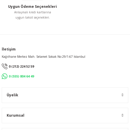
Uygun Ödeme Seçenekleri
Gönder
Anlaşmalı kredi kartlarına
uygun taksit seçenekleri.
İletişim
Kağıthane Merkez Mah. Selamet Sokak No:29/1-67 İstanbul
0 (212) 224 52 59
0 (555) 804 64 49
Üyelik
Kurumsal