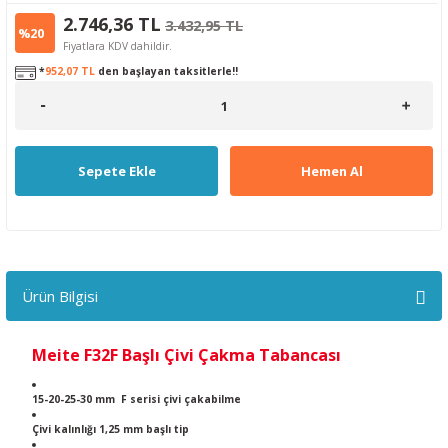
2.746,36 TL
3.432,95 TL
%20
Fiyatlara KDV dahildir.
*
952,07 TL
den başlayan taksitlerle!!
Sepete Ekle
Hemen Al
Ürün Bilgisi
Meite F32F Başlı Çivi Çakma Tabancası
15-20-25-30 mm F serisi çivi çakabilme
Çivi kalınlığı 1,25 mm başlı tip