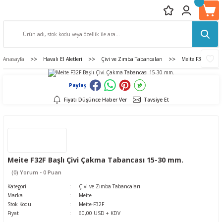
Anasayfa
Havalı El Aletleri
Çivi ve Zımba Tabancaları
Meite F32F Başlı
Paylaş
Fiyatı Düşünce Haber Ver
Tavsiye Et
Meite F32F Başlı Çivi Çakma Tabancası 15-30 mm.
(0) Yorum - 0 Puan
Kategori
Çivi ve Zımba Tabancaları
Marka
Meite
Stok Kodu
Meite-F32F
Fiyat
60,00 USD + KDV