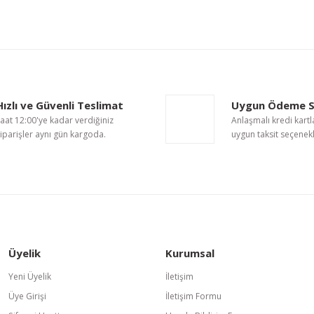
nularda yetersiz gördüğünüz noktaları öneri formunu kullanarak tarafımıza i
Bu ürüne ilk yorumu siz yapın!
Hızlı ve Güvenli Teslimat
Uygun Ödeme S
Yorum Yaz
aat 12:00'ye kadar verdiğiniz
Anlaşmalı kredi kartl
iparişler aynı gün kargoda.
uygun taksit seçenekl
Üyelik
Kurumsal
Gönder
Yeni Üyelik
İletişim
Üye Girişi
İletişim Formu