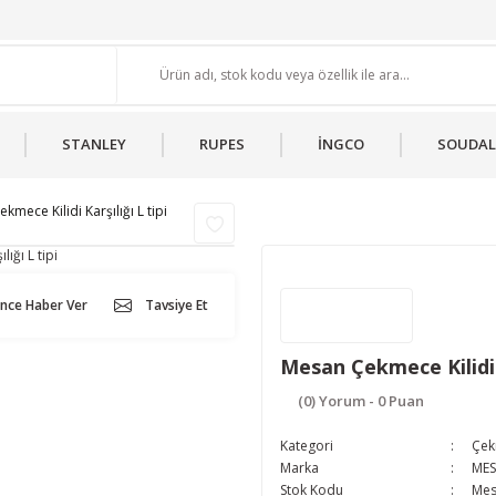
STANLEY
RUPES
İNGCO
SOUDAL
kmece Kilidi Karşılığı L tipi
ünce Haber Ver
Tavsiye Et
Mesan Çekmece Kilidi K
(0) Yorum - 0 Puan
Kategori
Çek
Marka
ME
Stok Kodu
Mes