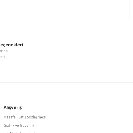
letebilirsiniz.
eçenekleri
arına
eri.
Alışveriş
Mesafeli Satış Sözleşmesi
Gizlilik ve Güvenlik