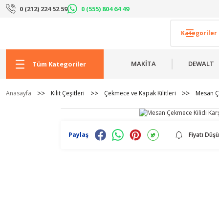
0 (212) 224 52 59
0 (555) 804 64 49
MAKİTA
DEWALT
Tüm Kategoriler
Anasayfa
Kilit Çeşitleri
Çekmece ve Kapak Kilitleri
Mesan Çe
Paylaş
Fiyatı Düş