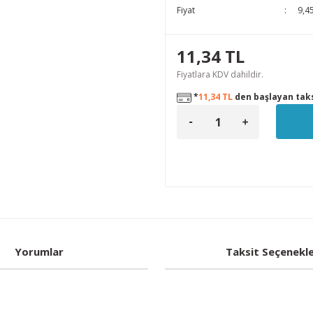
Fiyat
9,4
11,34 TL
Fiyatlara KDV dahildir.
*
11,34 TL
den başlayan taks
Yorumlar
Taksit Seçenekle