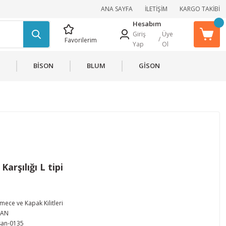
ANA SAYFA
İLETİŞİM
KARGO TAKİBİ
Hesabım
Giriş
Üye
/
Favorilerim
Yap
Ol
BİSON
BLUM
GİSON
arşılığı L tipi
mece ve Kapak Kilitleri
SAN
an-0135