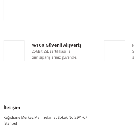
Bu ürünün fiyat bilgisi, resim, ürün açıklamalarında ve diğer ko
Görüş ve önerileriniz için teşekkür ederiz.
Ürün resmi kalitesiz, bozuk veya görüntülenemiyor.
%100 Güvenli Alışveriş
Ürün açıklamasında eksik bilgiler bulunuyor.
256Bit SSL sertifikası ile
S
Ürün bilgilerinde hatalar bulunuyor.
tüm siparişleriniz güvende.
s
Ürün fiyatı diğer sitelerden daha pahalı.
Bu ürüne benzer farklı alternatifler olmalı.
İletişim
Kağıthane Merkez Mah. Selamet Sokak No:29/1-67
İstanbul