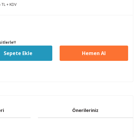
5 TL + KDV
itlerle!!
Sepete Ekle
Hemen Al
ri
Önerileriniz