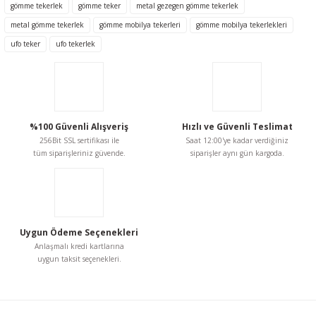
gömme tekerlek
gömme teker
metal gezegen gömme tekerlek
Sıcak Silikon
Tabancaları
metal gömme tekerlek
gömme mobilya tekerleri
gömme mobilya tekerlekleri
Saç Kesme Makasları
Ürün resmi kalitesiz, bozuk veya görüntülenemiyor.
ufo teker
ufo tekerlek
Ürün açıklamasında eksik bilgiler bulunuyor.
Somun Sıkmalar
Silikon ve Epoxy
Ürün bilgilerinde hatalar bulunuyor.
Tabancaları
Sunta Kesmeler
Ürün fiyatı diğer sitelerden daha pahalı.
Bu ürüne benzer farklı alternatifler olmalı.
Tek Lokmalar ve Kolları
Sütunlu Matkaplar
%100 Güvenli Alışveriş
Hızlı ve Güvenli Teslimat
256Bit SSL sertifikası ile
Saat 12:00'ye kadar verdiğiniz
Tornavidalar
tüm siparişleriniz güvende.
siparişler aynı gün kargoda.
Taşlamalar
Torx Anahtarlar
Zımpara Makinaları
Gönder
Törpüler ve Raspalar
Zincirli Ağaç Kesmeler
Uygun Ödeme Seçenekleri
Anlaşmalı kredi kartlarına
Yıldız Anahtarlar
uygun taksit seçenekleri.
Bahçe Grubu Ürünler
Maket Bıçağı Yedekleri
Bosch Yedek Parçaları