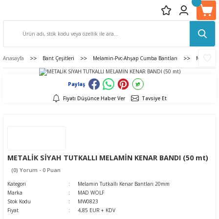
Anasayfa
Bant Çeşitleri
Melamin-Pvc-Ahşap Cumba Bantları
Melamin T
Paylaş
Fiyatı Düşünce Haber Ver
Tavsiye Et
METALİK SİYAH TUTKALLI MELAMİN KENAR BANDI (50 mt)
(0) Yorum - 0 Puan
Kategori
Melamin Tutkallı Kenar Bantları 20mm
Marka
MAD WOLF
Stok Kodu
MW0823
Fiyat
4,85 EUR + KDV