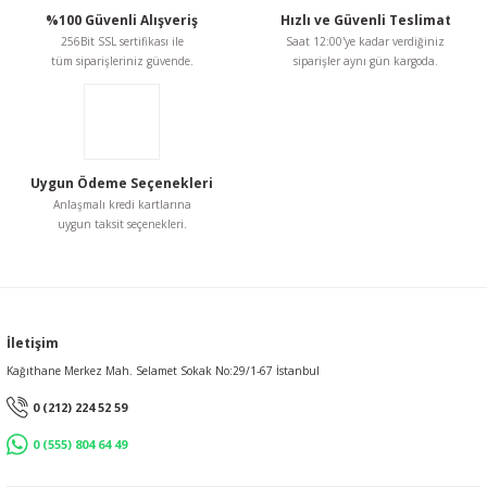
Ürün açıklamasında eksik bilgiler bulunuyor.
%100 Güvenli Alışveriş
Hızlı ve Güvenli Teslimat
256Bit SSL sertifikası ile
Saat 12:00'ye kadar verdiğiniz
Ürün bilgilerinde hatalar bulunuyor.
tüm siparişleriniz güvende.
siparişler aynı gün kargoda.
Ürün fiyatı diğer sitelerden daha pahalı.
Bu ürüne benzer farklı alternatifler olmalı.
Uygun Ödeme Seçenekleri
Anlaşmalı kredi kartlarına
uygun taksit seçenekleri.
Gönder
İletişim
Kağıthane Merkez Mah. Selamet Sokak No:29/1-67 İstanbul
0 (212) 224 52 59
0 (555) 804 64 49