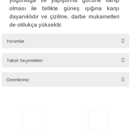
yoğunluğa ve yapıştırma gücüne sahip
olması ile birlikte güneş ışığına karşı
dayanıklıdır ve çizilme, darbe mukametleri
de oldukça yüksektir.
Yorumlar
Taksit Seçenekleri
Bu ürüne ilk yorumu siz yapın!
Önerileriniz
Yorum Yaz
Bu ürünün fiyat bilgisi, resim, ürün açıklamalarında ve diğer
konularda yetersiz gördüğünüz noktaları öneri formunu
kullanarak tarafımıza iletebilirsiniz.
Görüş ve önerileriniz için teşekkür ederiz.
Ürün resmi kalitesiz, bozuk veya görüntülenemiyor.