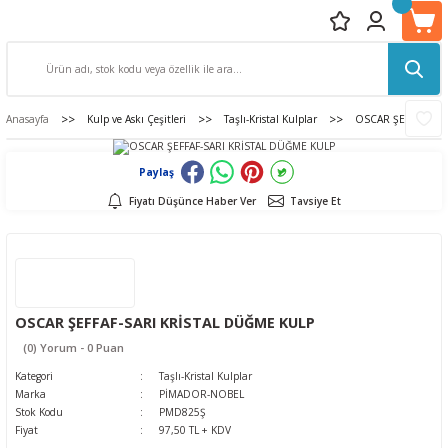
Anasayfa
Kulp ve Askı Çeşitleri
Taşlı-Kristal Kulplar
OSCAR ŞEFFAF-SAR
Paylaş
Fiyatı Düşünce Haber Ver
Tavsiye Et
OSCAR ŞEFFAF-SARI KRİSTAL DÜĞME KULP
(0) Yorum - 0 Puan
Kategori
Taşlı-Kristal Kulplar
Marka
PİMADOR-NOBEL
Stok Kodu
PMD825Ş
Fiyat
97,50 TL + KDV