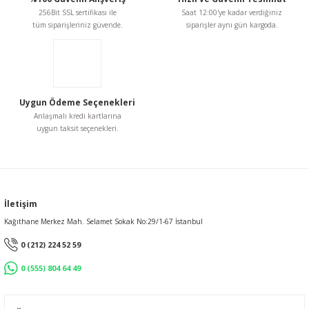
256Bit SSL sertifikası ile
Saat 12:00'ye kadar verdiğiniz
Ürün bilgilerinde hatalar bulunuyor.
tüm siparişleriniz güvende.
siparişler aynı gün kargoda.
Ürün fiyatı diğer sitelerden daha pahalı.
Bu ürüne benzer farklı alternatifler olmalı.
Uygun Ödeme Seçenekleri
Anlaşmalı kredi kartlarına
uygun taksit seçenekleri.
Gönder
İletişim
Kağıthane Merkez Mah. Selamet Sokak No:29/1-67 İstanbul
0 (212) 224 52 59
0 (555) 804 64 49