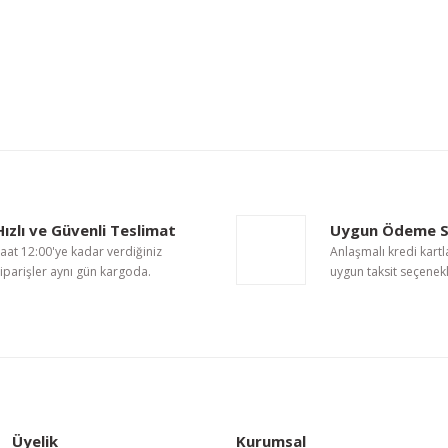
nularda yetersiz gördüğünüz noktaları öneri formunu kullanarak tarafımıza i
Bu ürüne ilk yorumu siz yapın!
Hızlı ve Güvenli Teslimat
Uygun Ödeme S
Yorum Yaz
aat 12:00'ye kadar verdiğiniz
Anlaşmalı kredi kartl
iparişler aynı gün kargoda.
uygun taksit seçenekl
Üyelik
Kurumsal