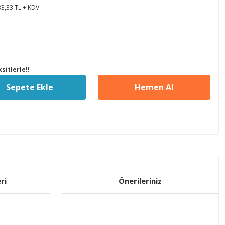
33,33 TL + KDV
sitlerle!!
Sepete Ekle
Hemen Al
ri
Önerileriniz