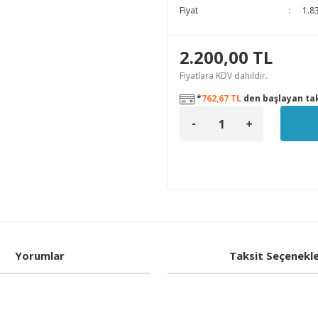
Fiyat
1.8
2.200,00 TL
Fiyatlara KDV dahildir.
*
762,67 TL
den başlayan tak
Yorumlar
Taksit Seçenekle