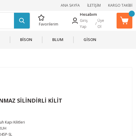
ANA SAYFA
İLETİŞİM
KARGO TAKİBİ
Hesabım
Giriş
Üye
/
Favorilerim
Yap
Ol
BİSON
BLUM
GİSON
MAZ SİLİNDİRLİ KİLİT
h Kapı Kilitleri
RUH
45P-SL