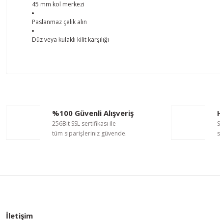
45 mm kol merkezi
Paslanmaz çelik alın
Düz veya kulaklı kilit karşılığı
Bu ürünün fiyat bilgisi, resim, ürün açıklamalarında ve diğer ko
Görüş ve önerileriniz için teşekkür ederiz.
Ürün resmi kalitesiz, bozuk veya görüntülenemiyor.
%100 Güvenli Alışveriş
Ürün açıklamasında eksik bilgiler bulunuyor.
256Bit SSL sertifikası ile
S
Ürün bilgilerinde hatalar bulunuyor.
tüm siparişleriniz güvende.
s
Ürün fiyatı diğer sitelerden daha pahalı.
Bu ürüne benzer farklı alternatifler olmalı.
İletişim