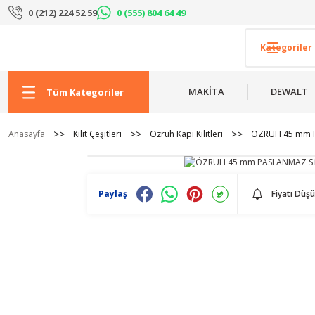
0 (212) 224 52 59
0 (555) 804 64 49
MAKİTA
DEWALT
Tüm Kategoriler
Anasayfa
Kilit Çeşitleri
Özruh Kapı Kilitleri
ÖZRUH 45 mm PA
Paylaş
Fiyatı Düş