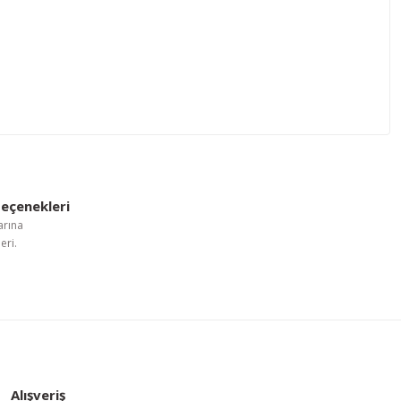
letebilirsiniz.
eçenekleri
arına
eri.
Alışveriş