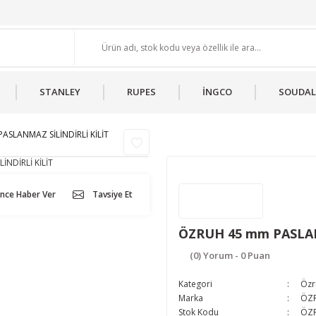
STANLEY
RUPES
İNGCO
SOUDAL
SLANMAZ SİLİNDİRLİ KİLİT
ünce Haber Ver
Tavsiye Et
ÖZRUH 45 mm PASLAN
(0) Yorum - 0 Puan
Kategori
Özru
Marka
ÖZ
Stok Kodu
ÖZR