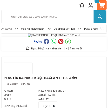
Anasayfa
Mobilya Malzemeleri
Dolap Bağlantıları
Plastik Köşe Bağlantı
Paylaş
Fiyatı Düşünce Haber Ver
Tavsiye Et
PLASTİK KAPAKLI KÖŞE BAĞLANTI 100 Adet
(0) Yorum - 0 Puan
Kategori
Plastik Köşe Bağlantılar
Marka
AYTUĞ PLASTİK
Stok Kodu
AYT-A127
RENK SEÇENEKLERİ