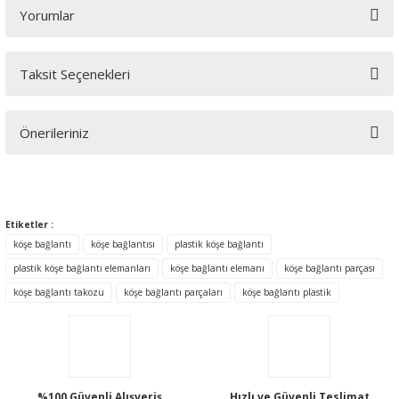
Yorumlar
Taksit Seçenekleri
Bu ürüne ilk yorumu siz yapın!
Önerileriniz
Yorum Yaz
Bu ürünün fiyat bilgisi, resim, ürün açıklamalarında ve diğer
konularda yetersiz gördüğünüz noktaları öneri formunu
kullanarak tarafımıza iletebilirsiniz.
Etiketler :
Görüş ve önerileriniz için teşekkür ederiz.
köşe bağlantı
köşe bağlantısı
plastik köşe bağlantı
plastik köşe bağlantı elemanları
köşe bağlantı elemanı
köşe bağlantı parçası
Ürün resmi kalitesiz, bozuk veya görüntülenemiyor.
köşe bağlantı takozu
köşe bağlantı parçaları
köşe bağlantı plastik
Ürün açıklamasında eksik bilgiler bulunuyor.
Ürün bilgilerinde hatalar bulunuyor.
Ürün fiyatı diğer sitelerden daha pahalı.
Bu ürüne benzer farklı alternatifler olmalı.
%100 Güvenli Alışveriş
Hızlı ve Güvenli Teslimat