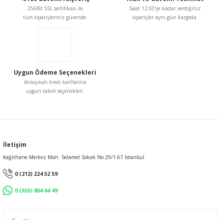
256Bit SSL sertifikası ile
Saat 12:00'ye kadar verdiğiniz
tüm siparişleriniz güvende.
siparişler aynı gün kargoda.
Gönder
Uygun Ödeme Seçenekleri
Anlaşmalı kredi kartlarına
uygun taksit seçenekleri.
İletişim
Kağıthane Merkez Mah. Selamet Sokak No:29/1-67 İstanbul
0 (212) 224 52 59
0 (555) 804 64 49