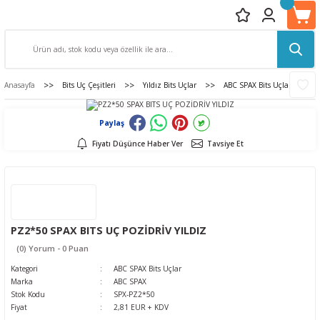
Anasayfa
Bits Uç Çeşitleri
Yıldız Bits Uçlar
ABC SPAX Bits Uçlar
Paylaş
Fiyatı Düşünce Haber Ver
Tavsiye Et
PZ2*50 SPAX BITS UÇ POZİDRİV YILDIZ
(0) Yorum - 0 Puan
Kategori
ABC SPAX Bits Uçlar
Marka
ABC SPAX
Stok Kodu
SPX-PZ2*50
Fiyat
2,81 EUR + KDV