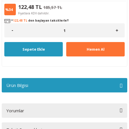
122,48 TL
185,57 TL
%34
Fiyatlara KDV dahildir.
*
122,48 TL
den başlayan taksitlerle!!
Sepete Ekle
Hemen Al
Ürün Bilgisi
Yorumlar