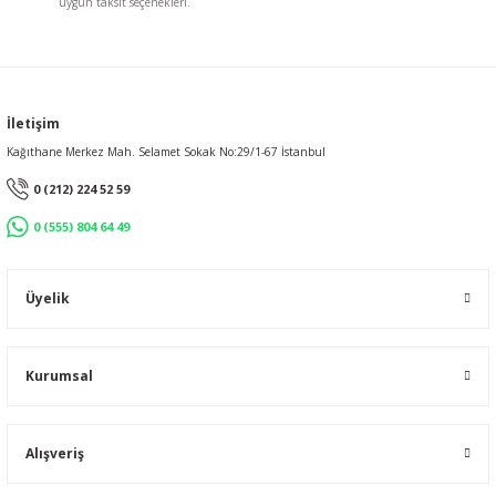
uygun taksit seçenekleri.
Gönder
İletişim
Kağıthane Merkez Mah. Selamet Sokak No:29/1-67 İstanbul
0 (212) 224 52 59
0 (555) 804 64 49
Üyelik
Kurumsal
Alışveriş