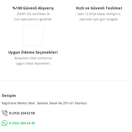
343,30 TL
Bu ürüne benzer farklı alternatifler olmalı.
%100 Güvenli Alışveriş
Hızlı ve Güvenli Teslimat
256Bit SSL sertifikası ile
Saat 12:00'ye kadar verdiğiniz
tüm siparişleriniz güvende.
siparişler aynı gün kargoda.
Gönder
Uygun Ödeme Seçenekleri
Anlaşmalı kredi kartlarına
uygun taksit seçenekleri.
İletişim
Kağıthane Merkez Mah. Selamet Sokak No:29/1-67 İstanbul
0 (212) 224 52 59
0 (555) 804 64 49