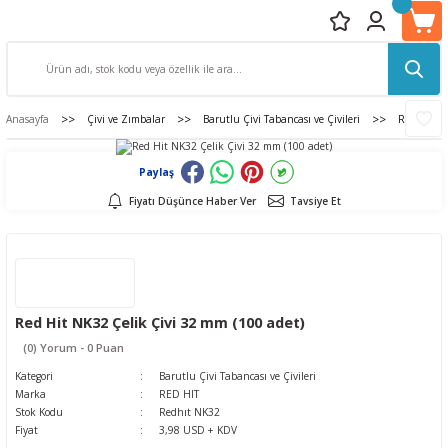
Anasayfa
Çivi ve Zımbalar
Barutlu Çivi Tabancası ve Çivileri
Red Hit NK
Paylaş
Fiyatı Düşünce Haber Ver
Tavsiye Et
Red Hit NK32 Çelik Çivi 32 mm (100 adet)
(0) Yorum - 0 Puan
Kategori
Barutlu Çivi Tabancası ve Çivileri
Marka
RED HIT
Stok Kodu
Redhıt NK32
Fiyat
3,98 USD + KDV