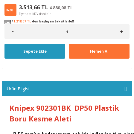
3.513,66 TL
4.880,08 TL
%28
Fiyatlara KDV dahildir.
*
1.218,07 TL
den başlayan taksitlerle!!
Sepete Ekle
Hemen Al
Ürün Bilgisi
Knipex 902301BK DP50 Plastik
Boru Kesme Aleti