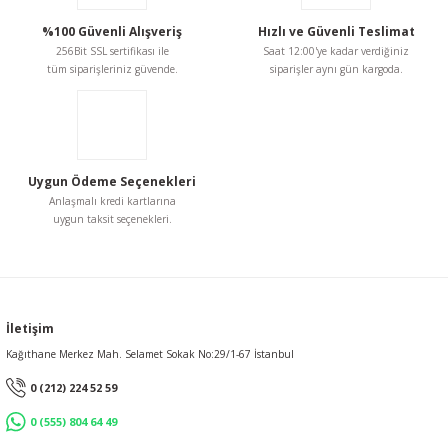
Ürün bilgilerinde hatalar bulunuyor.
%100 Güvenli Alışveriş
Hızlı ve Güvenli Teslimat
Ürün fiyatı diğer sitelerden daha pahalı.
256Bit SSL sertifikası ile
Saat 12:00'ye kadar verdiğiniz
Bu ürüne benzer farklı alternatifler olmalı.
tüm siparişleriniz güvende.
siparişler aynı gün kargoda.
Uygun Ödeme Seçenekleri
Gönder
Anlaşmalı kredi kartlarına
uygun taksit seçenekleri.
İletişim
Kağıthane Merkez Mah. Selamet Sokak No:29/1-67 İstanbul
0 (212) 224 52 59
0 (555) 804 64 49