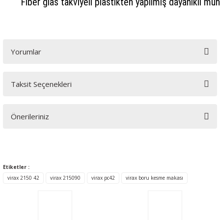
Fiber glas takviyeli plastikten yapılmış dayanıklı mu
Yorumlar
Taksit Seçenekleri
Bu ürüne ilk yorumu siz yapın!
Önerileriniz
Yorum Yaz
Bu ürünün fiyat bilgisi, resim, ürün açıklamalarında ve diğer
konularda yetersiz gördüğünüz noktaları öneri formunu
kullanarak tarafımıza iletebilirsiniz.
Etiketler :
Görüş ve önerileriniz için teşekkür ederiz.
virax 2150 42
virax 215090
virax pc42
virax boru kesme makası
Ürün resmi kalitesiz, bozuk veya görüntülenemiyor.
Ürün açıklamasında eksik bilgiler bulunuyor.