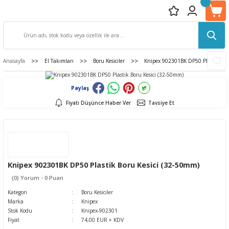
Anasayfa
El Takımları
Boru Kesiciler
Knipex 902301BK DP50 Plastik Bor
Paylaş
Fiyatı Düşünce Haber Ver
Tavsiye Et
Knipex 902301BK DP50 Plastik Boru Kesici (32-50mm)
(0) Yorum - 0 Puan
Kategori
Boru Kesiciler
Marka
Knipex
Stok Kodu
Knipex-902301
Fiyat
74,00 EUR + KDV