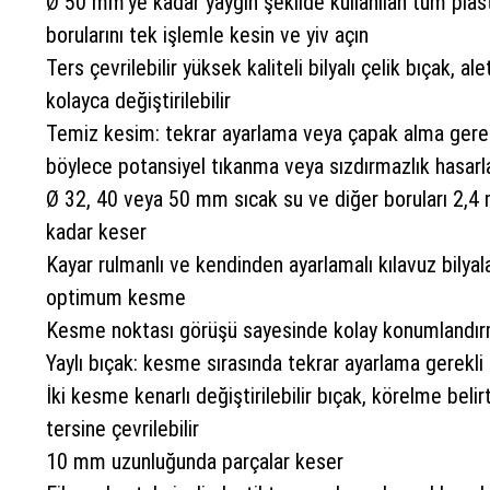
Ø 50 mm’ye kadar yaygın şekilde kullanılan tüm plast
borularını tek işlemle kesin ve yiv açın
Ters çevrilebilir yüksek kaliteli bilyalı çelik bıçak, al
kolayca değiştirilebilir
Temiz kesim: tekrar ayarlama veya çapak alma gerekl
böylece potansiyel tıkanma veya sızdırmazlık hasarla
Ø 32, 40 veya 50 mm sıcak su ve diğer boruları 2,4 
kadar keser
Kayar rulmanlı ve kendinden ayarlamalı kılavuz bilya
optimum kesme
Kesme noktası görüşü sayesinde kolay konumlandı
Yaylı bıçak: kesme sırasında tekrar ayarlama gerekli 
İki kesme kenarlı değiştirilebilir bıçak, körelme belir
tersine çevrilebilir
10 mm uzunluğunda parçalar keser