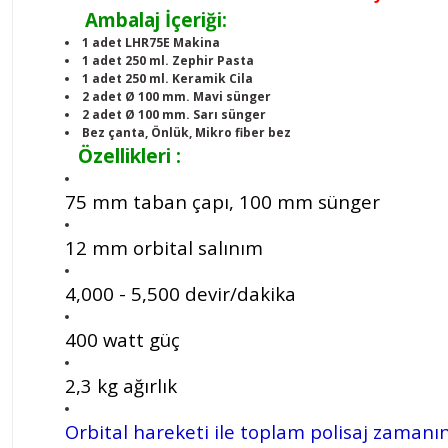
Ambalaj İçeriği:
1 adet LHR75E Makina
1 adet 250 ml. Zephir Pasta
1 adet 250 ml. Keramik Cila
2 adet Ø 100 mm. Mavi sünger
2 adet Ø 100 mm. Sarı sünger
Bez çanta, Önlük, Mikro fiber bez
Özellikleri :
75 mm taban çapı, 100 mm sünger
12 mm orbital salınım
4,000 - 5,500 devir/dakika
400 watt güç
2,3 kg ağırlık
Orbital hareketi ile toplam polisaj zamanını