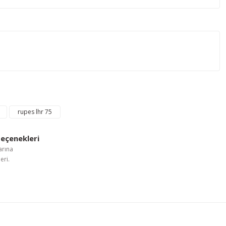
letebilirsiniz.
Süngeri Çap:80/100 mm
rupes lhr 75
eçenekleri
arına
eri.