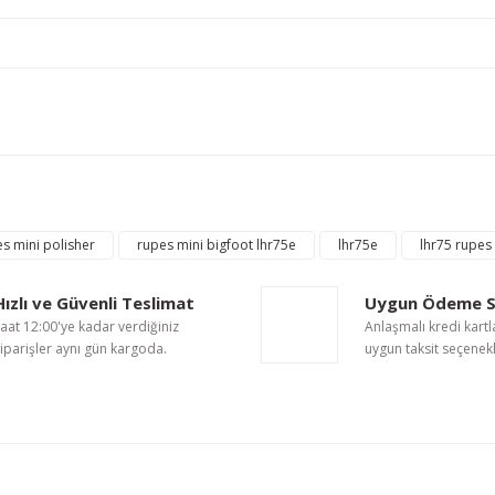
nularda yetersiz gördüğünüz noktaları öneri formunu kullanarak tarafımıza i
Bu ürüne ilk yorumu siz yapın!
Yorum Yaz
Rupes
avi Kalın Pasta Süngeri Çap:80/100 mm
Rupes Gri UHS Pasta 
s mini polisher
rupes mini bigfoot lhr75e
lhr75e
lhr75 rupes
Hızlı ve Güvenli Teslimat
Uygun Ödeme S
aat 12:00'ye kadar verdiğiniz
Anlaşmalı kredi kartl
528,16 TL
iparişler aynı gün kargoda.
uygun taksit seçenekl
Gönder