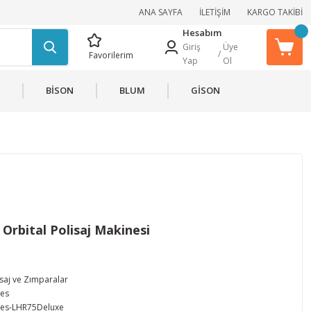
ANA SAYFA
İLETİŞİM
KARGO TAKİBİ
Hesabım
Giriş
Üye
/
Favorilerim
Yap
Ol
BİSON
BLUM
GİSON
Orbital Polisaj Makinesi
isaj ve Zımparalar
es
es-LHR75Deluxe