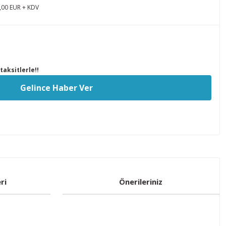
,00 EUR + KDV
aksitlerle!!
Gelince Haber Ver
ri
Önerileriniz