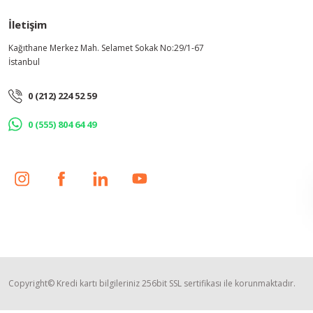
İletişim
462,14 TL
Kağıthane Merkez Mah. Selamet Sokak No:29/1-67
İstanbul
0 (212) 224 52 59
0 (555) 804 64 49
Copyright© Kredi kartı bilgileriniz 256bit SSL sertifikası ile korunmaktadır.