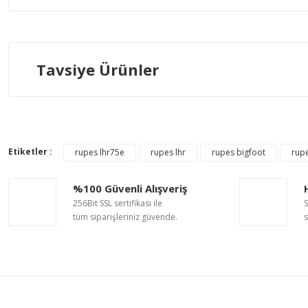
Bu ürünün fiyat bilgisi, resim, ürün açıklamalarında ve diğer ko
Görüş ve önerileriniz için teşekkür ederiz.
Ürün resmi kalitesiz, bozuk veya görüntülenemiyor.
Tavsiye Ürünler
Ürün açıklamasında eksik bilgiler bulunuyor.
Ürün bilgilerinde hatalar bulunuyor.
Ürün fiyatı diğer sitelerden daha pahalı.
Rupes
Rupes
Bu ürüne benzer farklı alternatifler olmalı.
Rupes Sarı Cila Süngeri Çap:80/100 mm
Rupes Da Coarse M
Etiketler :
rupes lhr75e
rupes lhr
rupes bigfoot
rupe
%100 Güvenli Alışveriş
256Bit SSL sertifikası ile
S
462,14 TL
462,14 TL
tüm siparişleriniz güvende.
s
Tükendi
Rupes
Rupes Yeşil Pasta Süngeri Çap:80/100 mm