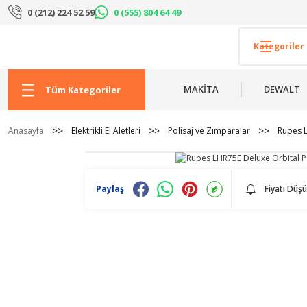
0 (212) 224 52 59
0 (555) 804 64 49
MAKİTA
DEWALT
Tüm Kategoriler
Anasayfa
Elektrikli El Aletleri
Polisaj ve Zımparalar
Rupes L
Paylaş
Fiyatı Düş