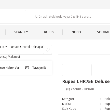
STANLEY
RUPES
İNGCO
SOUDAL
HR75E Deluxe Orbital Polisaj Makinesi
ünce Haber Ver
Tavsiye Et
Rupes LHR75E Deluxe 
(0) Yorum - 0 Puan
Kategori
Pol
Marka
Rup
Stok Kodu
Rup