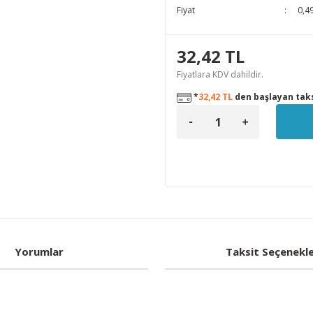
Fiyat
0,4
32,42 TL
Fiyatlara KDV dahildir.
*
32,42 TL
den başlayan taks
Yorumlar
Taksit Seçenekle