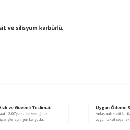
t ve silisyum karbürlü.
nularda yetersiz gördüğünüz noktaları öneri formunu kullanarak tarafımıza i
Bu ürüne ilk yorumu siz yapın!
Hızlı ve Güvenli Teslimat
Uygun Ödeme S
Yorum Yaz
aat 12:00'ye kadar verdiğiniz
Anlaşmalı kredi kartl
iparişler aynı gün kargoda.
uygun taksit seçenekl