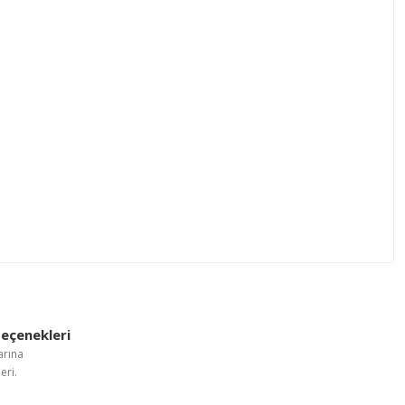
letebilirsiniz.
eçenekleri
arına
eri.