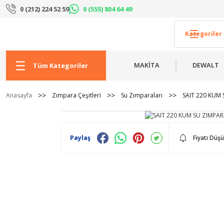
0 (212) 224 52 59
0 (555) 804 64 49
MAKİTA
DEWALT
Tüm Kategoriler
Anasayfa
Zımpara Çeşitleri
Su Zımparaları
SAIT 220 KUM 
Paylaş
Fiyatı Düş