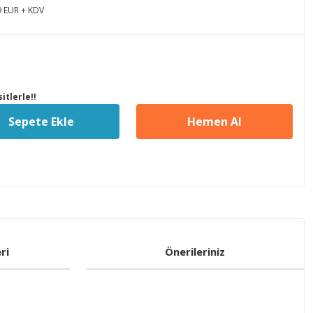
9 EUR + KDV
itlerle!!
Sepete Ekle
Hemen Al
ri
Önerileriniz