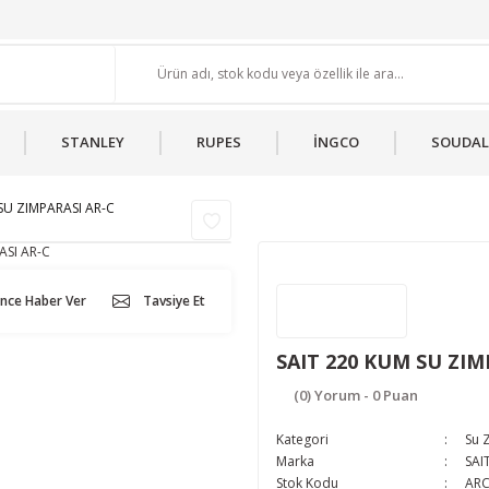
STANLEY
RUPES
İNGCO
SOUDAL
SU ZIMPARASI AR-C
ünce Haber Ver
Tavsiye Et
SAIT 220 KUM SU ZIM
(0) Yorum - 0 Puan
Kategori
Su 
Marka
SAI
Stok Kodu
ARC