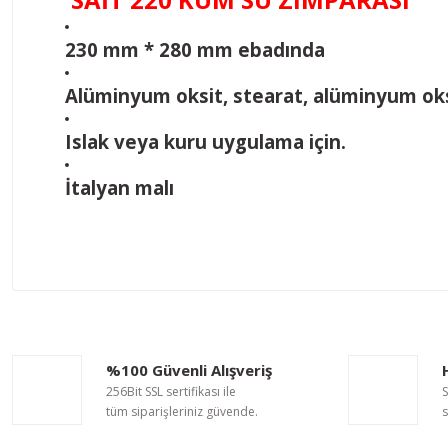
230 mm * 280 mm ebadında
Alüminyum oksit, stearat, alüminyum oksi
Islak veya kuru uygulama için.
İtalyan malı
Bu ürünün fiyat bilgisi, resim, ürün açıklamalarında ve diğer ko
Görüş ve önerileriniz için teşekkür ederiz.
Ürün resmi kalitesiz, bozuk veya görüntülenemiyor.
%100 Güvenli Alışveriş
Ürün açıklamasında eksik bilgiler bulunuyor.
256Bit SSL sertifikası ile
S
Ürün bilgilerinde hatalar bulunuyor.
tüm siparişleriniz güvende.
s
Ürün fiyatı diğer sitelerden daha pahalı.