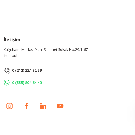
Bu ürüne benzer farklı alternatifler olmalı.
İletişim
Kağıthane Merkez Mah. Selamet Sokak No:29/1-67
İstanbul
0 (212) 224 52 59
0 (555) 804 64 49