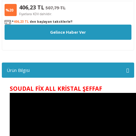
406,23 TL
507,79 TL
%20
Fiyatlara KDV dahildir.
*
406,23 TL
den başlayan taksitlerle!!
Gelince Haber Ver
Ürün Bilgisi
SOUDAL FİX ALL KRİSTAL ŞEFFAF