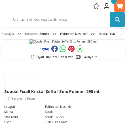
Anasayfa
Yapıştırıcı Ürünler
Poliüretan Mastikler
Soudal Fixall Kristal
Paylaş
Fiyatı Düşünce Haber Ver
Tavsiye Et
Soudal Fixall Kristal Şeffaf Smx Polimer 290 ml.
(0) Yorum - 0 Puan
Kategori
Poliüretan Mastikler
Marka
Soudal
Stok Kodu
Soudal-122530
Fiyat
7,70 EUR + KDV