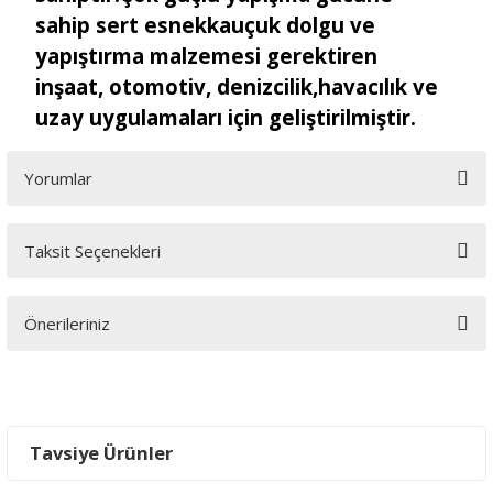
sahip sert esnekkauçuk dolgu ve
yapıştırma malzemesi gerektiren
inşaat, otomotiv, denizcilik,havacılık ve
uzay uygulamaları için geliştirilmiştir.
Yorumlar
Taksit Seçenekleri
Bu ürüne ilk yorumu siz yapın!
Önerileriniz
Yorum Yaz
Bu ürünün fiyat bilgisi, resim, ürün açıklamalarında ve diğer
konularda yetersiz gördüğünüz noktaları öneri formunu
kullanarak tarafımıza iletebilirsiniz.
Görüş ve önerileriniz için teşekkür ederiz.
Tavsiye Ürünler