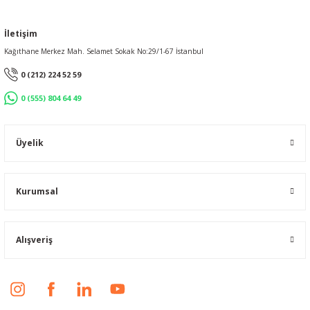
İletişim
Kağıthane Merkez Mah. Selamet Sokak No:29/1-67 İstanbul
0 (212) 224 52 59
0 (555) 804 64 49
Üyelik
Kurumsal
Alışveriş