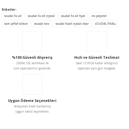
Ürün resmi kalitesiz, bozuk veya görüntülenemiyor.
Soudal
Etiketler :
Soudal Fix All Şefaf Hıgh Tack 290ml.
Ürün açıklamasında eksik bilgiler bulunuyor.
soudal fix all
soudal fix all crystal
soudal fix all fiyat
ms polymer
Ürün bilgilerinde hatalar bulunuyor.
tam şeffaf silikon
soudal smx
soudal fixall crystal clear
sOUDAL FIXALL
Ürün fiyatı diğer sitelerden daha pahalı.
514,39 TL
%25
385,79 TL
Bu ürüne benzer farklı alternatifler olmalı.
%100 Güvenli Alışveriş
Hızlı ve Güvenli Teslimat
256Bit SSL sertifikası ile
Saat 12:00'ye kadar verdiğiniz
tüm siparişleriniz güvende.
siparişler aynı gün kargoda.
Gönder
Uygun Ödeme Seçenekleri
Anlaşmalı kredi kartlarına
uygun taksit seçenekleri.