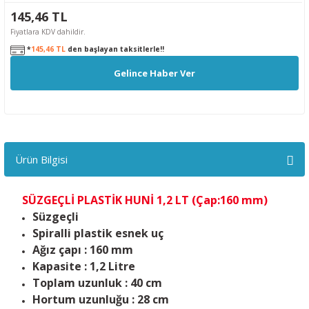
145,46 TL
Fiyatlara KDV dahildir.
*
145,46 TL
den başlayan taksitlerle!!
Gelince Haber Ver
Ürün Bilgisi
SÜZGEÇLİ PLASTİK HUNİ 1,2 LT (Çap:160 mm)
Süzgeçli
Spiralli plastik esnek uç
Ağız çapı : 160 mm
Kapasite : 1,2 Litre
Toplam uzunluk : 40 cm
Hortum uzunluğu : 28 cm