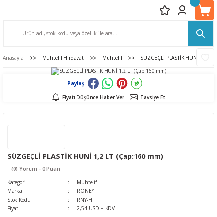
Anasayfa
Muhtelif Hırdavat
Muhtelif
SÜZGEÇLİ PLASTİK HUNİ 1,2 LT 
Paylaş
Fiyatı Düşünce Haber Ver
Tavsiye Et
SÜZGEÇLİ PLASTİK HUNİ 1,2 LT (Çap:160 mm)
(0) Yorum - 0 Puan
Kategori
Muhtelif
Marka
RONEY
Stok Kodu
RNY-H
Fiyat
2,54 USD + KDV