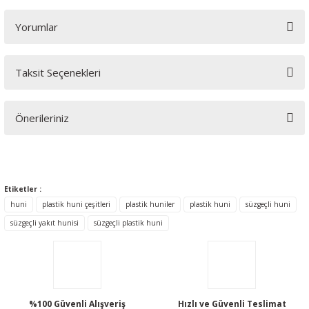
Yorumlar
Taksit Seçenekleri
Bu ürüne ilk yorumu siz yapın!
Önerileriniz
Yorum Yaz
Bu ürünün fiyat bilgisi, resim, ürün açıklamalarında ve diğer
konularda yetersiz gördüğünüz noktaları öneri formunu
kullanarak tarafımıza iletebilirsiniz.
Etiketler :
Görüş ve önerileriniz için teşekkür ederiz.
huni
plastik huni çeşitleri
plastik huniler
plastik huni
süzgeçli huni
süzgeçli yakıt hunisi
süzgeçli plastik huni
Ürün resmi kalitesiz, bozuk veya görüntülenemiyor.
Ürün açıklamasında eksik bilgiler bulunuyor.
Ürün bilgilerinde hatalar bulunuyor.
Ürün fiyatı diğer sitelerden daha pahalı.
%100 Güvenli Alışveriş
Hızlı ve Güvenli Teslimat
Bu ürüne benzer farklı alternatifler olmalı.