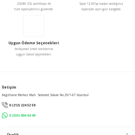
256Bit SSL sertifikası ile
Saat 12:00'ye kadar verdiğiniz
tüm siparişleriniz güvende.
siparişler aynı gün kargoda.
Gönder
Uygun Ödeme Seçenekleri
Anlaşmalı kredi kartlarına
uygun taksit seçenekleri.
İletişim
Kağıthane Merkez Mah. Selamet Sokak No:29/1-67 İstanbul
0 (212) 224 52 59
0 (555) 804 64 49
Üyelik