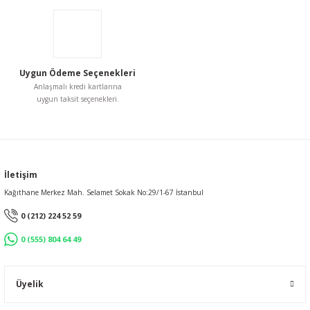
Uygun Ödeme Seçenekleri
Gönder
Anlaşmalı kredi kartlarına
uygun taksit seçenekleri.
İletişim
Kağıthane Merkez Mah. Selamet Sokak No:29/1-67 İstanbul
0 (212) 224 52 59
0 (555) 804 64 49
Üyelik