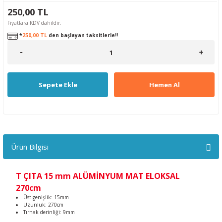
250,00 TL
Fiyatlara KDV dahildir.
*
250,00 TL
den başlayan taksitlerle!!
Sepete Ekle
Hemen Al
Ürün Bilgisi
T ÇITA 15 mm ALÜMİNYUM MAT ELOKSAL
270cm
Üst genişlik: 15mm
Uzunluk: 270cm
Tırnak derinliği: 9mm