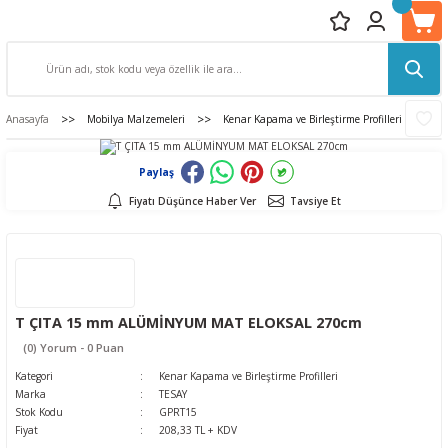
Anasayfa
Mobilya Malzemeleri
Kenar Kapama ve Birleştirme Profilleri
T
Paylaş
Fiyatı Düşünce Haber Ver
Tavsiye Et
T ÇITA 15 mm ALÜMİNYUM MAT ELOKSAL 270cm
(0) Yorum - 0 Puan
Kategori
Kenar Kapama ve Birleştirme Profilleri
Marka
TESAY
Stok Kodu
GPRT15
Fiyat
208,33 TL + KDV