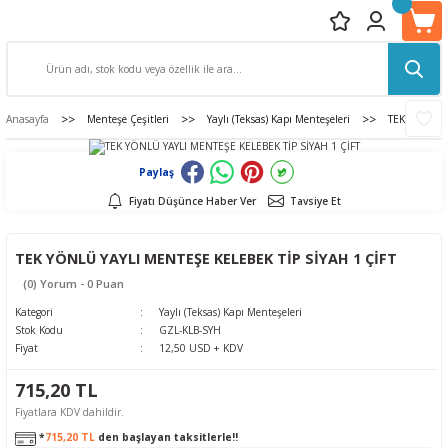
Anasayfa
Menteşe Çeşitleri
Yaylı (Teksas) Kapı Menteşeleri
TEK YÖNLÜ Y
Paylaş
Fiyatı Düşünce Haber Ver
Tavsiye Et
TEK YÖNLÜ YAYLI MENTEŞE KELEBEK TİP SİYAH 1 ÇİFT
(0) Yorum - 0 Puan
Kategori
Yaylı (Teksas) Kapı Menteşeleri
Stok Kodu
GZL-KLB-SYH
Fiyat
12,50 USD + KDV
715,20 TL
Fiyatlara KDV dahildir.
*
715,20 TL
den başlayan taksitlerle!!