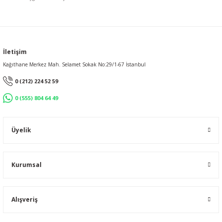
Gönder
İletişim
Kağıthane Merkez Mah. Selamet Sokak No:29/1-67 İstanbul
0 (212) 224 52 59
0 (555) 804 64 49
Üyelik
Kurumsal
Alışveriş