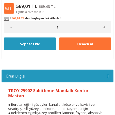
569,01 TL
669,43 TL
%15
Fiyatlara KDV dahildir.
*
569,01 TL
den başlayan taksitlerle!!
Sepete Ekle
Hemen Al
Ürün Bilgisi
TROY 25902 Sabitleme Mandallı Kontur
Mastarı
● Borular, eğimli yüzeyler, kanallar, köşeler vb.kavisli ve
sıradışı şekilli yüzeylerin konturlarının taşınması için
● Belirlenen eğimli yüzey profilleri, laminat, fayans, ahşap vb.