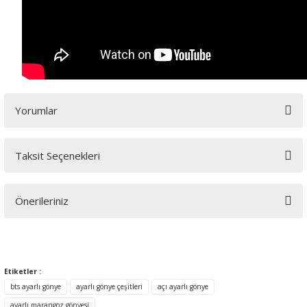
Yorumlar
Taksit Seçenekleri
Bu ürüne ilk yorumu siz yapın!
Önerileriniz
Yorum Yaz
Bu ürünün fiyat bilgisi, resim, ürün açıklamalarında ve diğer
konularda yetersiz gördüğünüz noktaları öneri formunu
kullanarak tarafımıza iletebilirsiniz.
Etiketler :
Görüş ve önerileriniz için teşekkür ederiz.
bts ayarlı gönye
ayarlı gönye çeşitleri
açı ayarlı gönye
ayarlı marangoz gönyesi