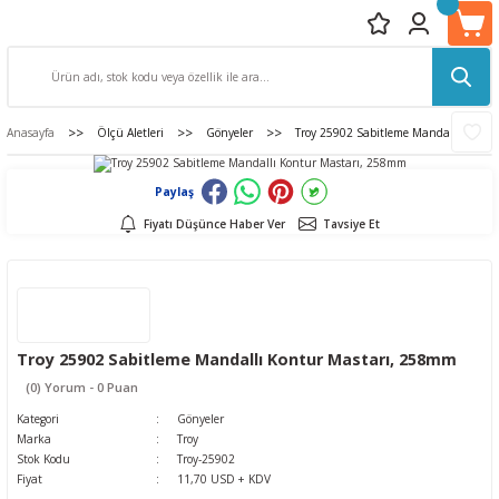
Anasayfa
Ölçü Aletleri
Gönyeler
Troy 25902 Sabitleme Mandallı Kontu
Paylaş
Fiyatı Düşünce Haber Ver
Tavsiye Et
Troy 25902 Sabitleme Mandallı Kontur Mastarı, 258mm
(0) Yorum - 0 Puan
Kategori
Gönyeler
Marka
Troy
Stok Kodu
Troy-25902
Fiyat
11,70 USD + KDV