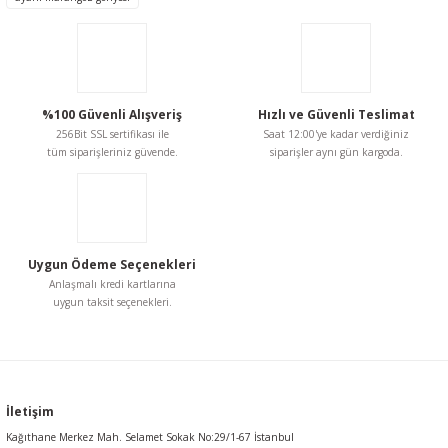
Ürün resmi kalitesiz, bozuk veya görüntülenemiyor.
Ürün açıklamasında eksik bilgiler bulunuyor.
Ürün bilgilerinde hatalar bulunuyor.
Ürün fiyatı diğer sitelerden daha pahalı.
%100 Güvenli Alışveriş
Hızlı ve Güvenli Teslimat
Bu ürüne benzer farklı alternatifler olmalı.
256Bit SSL sertifikası ile
Saat 12:00'ye kadar verdiğiniz
tüm siparişleriniz güvende.
siparişler aynı gün kargoda.
Gönder
Uygun Ödeme Seçenekleri
Anlaşmalı kredi kartlarına
uygun taksit seçenekleri.
İletişim
Kağıthane Merkez Mah. Selamet Sokak No:29/1-67 İstanbul