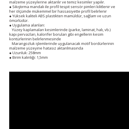
malzeme yüzeylerine aktarılır ve temiz kesimler yapılır.
● Sıkıştırma mandalı ile profil tespit sensör pimleri kilitlenir ve
her ölçümde mükemmel bir hassasiyette profil belirlenir
● Yüksek kaliteli ABS plastikten mamüldür, sağlam ve uzun
ömürlüdür.
● Uygulama alanları:
Yüzey kaplamaları kesimlerinde (parke, laminat, halı, vb.)
kapı pervazları, kalorifer boruları gibi engellerin kesim
kontürlerinin belirlenmesinde
Marangozluk işlemlerinde uygulanacak motif bordürlerinin
malzeme yüzeyine hatasız aktarılmasında
● Uzunluk: 258mm
● Birim kalınlığı: 1,5mm