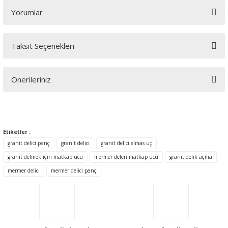
Yorumlar
Taksit Seçenekleri
Bu ürüne ilk yorumu siz yapın!
Önerileriniz
Yorum Yaz
Bu ürünün fiyat bilgisi, resim, ürün açıklamalarında ve diğer
konularda yetersiz gördüğünüz noktaları öneri formunu
kullanarak tarafımıza iletebilirsiniz.
Etiketler :
Görüş ve önerileriniz için teşekkür ederiz.
granit delici panç
granit delici
granit delici elmas uç
granit delmek için matkap ucu
mermer delen matkap ucu
granit delik açma
Ürün resmi kalitesiz, bozuk veya görüntülenemiyor.
mermer delici
mermer delici panç
Ürün açıklamasında eksik bilgiler bulunuyor.
Ürün bilgilerinde hatalar bulunuyor.
Ürün fiyatı diğer sitelerden daha pahalı.
Bu ürüne benzer farklı alternatifler olmalı.