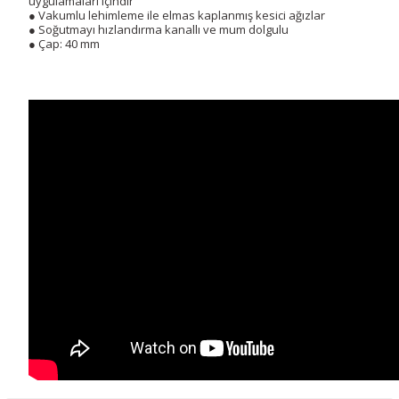
uygulamaları içindir
● Vakumlu lehimleme ile elmas kaplanmış kesici ağızlar
● Soğutmayı hızlandırma kanallı ve mum dolgulu
● Çap: 40 mm