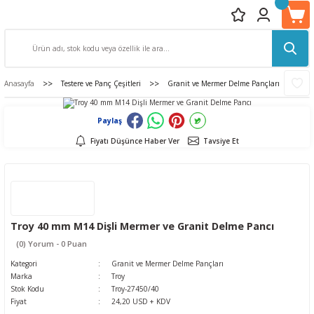
Anasayfa
Testere ve Panç Çeşitleri
Granit ve Mermer Delme Pançları
Tr
Paylaş
Fiyatı Düşünce Haber Ver
Tavsiye Et
Troy 40 mm M14 Dişli Mermer ve Granit Delme Pancı
(0) Yorum - 0 Puan
Kategori
Granit ve Mermer Delme Pançları
Marka
Troy
Stok Kodu
Troy-27450/40
Fiyat
24,20 USD + KDV