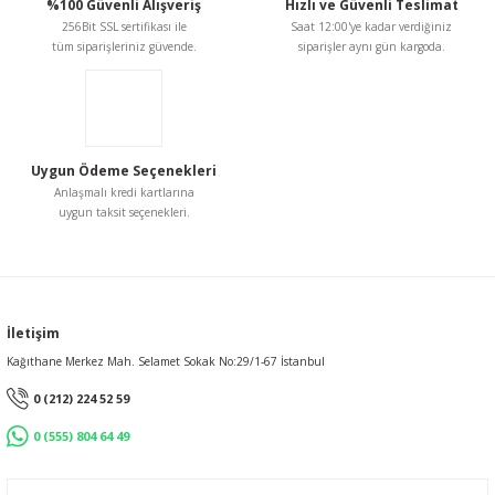
%100 Güvenli Alışveriş
Hızlı ve Güvenli Teslimat
256Bit SSL sertifikası ile
Saat 12:00'ye kadar verdiğiniz
tüm siparişleriniz güvende.
siparişler aynı gün kargoda.
Gönder
Uygun Ödeme Seçenekleri
Anlaşmalı kredi kartlarına
uygun taksit seçenekleri.
İletişim
Kağıthane Merkez Mah. Selamet Sokak No:29/1-67 İstanbul
0 (212) 224 52 59
0 (555) 804 64 49