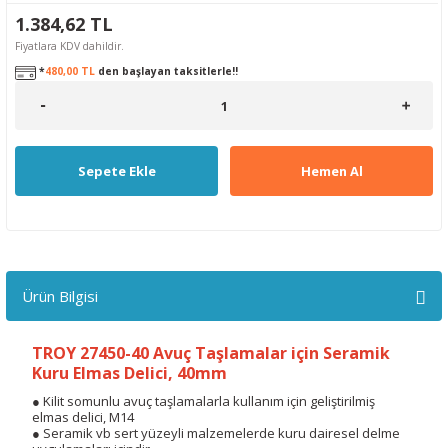
1.384,62 TL
Fiyatlara KDV dahildir.
*
480,00 TL
den başlayan taksitlerle!!
Sepete Ekle
Hemen Al
Ürün Bilgisi
TROY 27450-40 Avuç Taşlamalar için Seramik
Kuru Elmas Delici, 40mm
● Kilit somunlu avuç taşlamalarla kullanım için geliştirilmiş
elmas delici, M14
● Seramik vb sert yüzeyli malzemelerde kuru dairesel delme