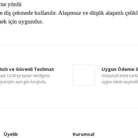
sme yönlü
re diş çekmede kullanılır. Alaşımsız ve düşük alaşımlı çel
mek için uygundur.
nularda yetersiz gördüğünüz noktaları öneri formunu kullanarak tarafımıza i
Bu ürüne ilk yorumu siz yapın!
Hızlı ve Güvenli Teslimat
Uygun Ödeme S
Yorum Yaz
aat 12:00'ye kadar verdiğiniz
Anlaşmalı kredi kartl
iparişler aynı gün kargoda.
uygun taksit seçenekl
Üyelik
Kurumsal