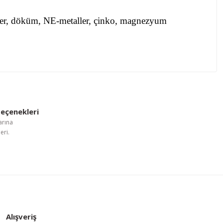
ikler, döküm, NE-metaller, çinko, magnezyum
letebilirsiniz.
eçenekleri
arına
eri.
Alışveriş