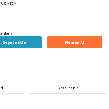
5 USD + KDV
sitlerle!!
Sepete Ekle
Hemen Al
ri
Önerileriniz