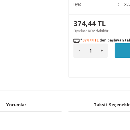
Fiyat
6,5
374,44 TL
Fiyatlara KDV dahildir.
*
374,44 TL
den başlayan tak
Yorumlar
Taksit Seçenekle