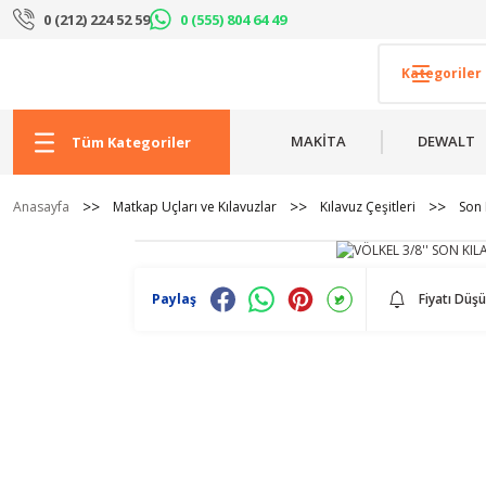
0 (212) 224 52 59
0 (555) 804 64 49
MAKİTA
DEWALT
Tüm Kategoriler
Anasayfa
Matkap Uçları ve Kılavuzlar
Kılavuz Çeşitleri
Son 
Paylaş
Fiyatı Düş