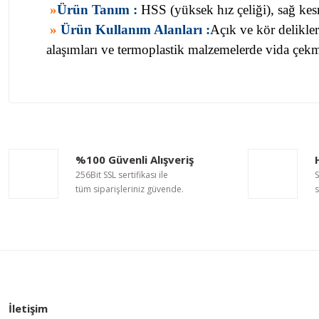
»
Ürün Tanım :
HSS (yüksek hız çeliği), sağ ke
»
Ürün Kullanım Alanları :
Açık ve kör delikle
alaşımları ve termoplastik malzemelerde vida çek
Bu ürünün fiyat bilgisi, resim, ürün açıklamalarında ve diğer ko
Görüş ve önerileriniz için teşekkür ederiz.
Ürün resmi kalitesiz, bozuk veya görüntülenemiyor.
%100 Güvenli Alışveriş
Ürün açıklamasında eksik bilgiler bulunuyor.
256Bit SSL sertifikası ile
S
Ürün bilgilerinde hatalar bulunuyor.
tüm siparişleriniz güvende.
s
Ürün fiyatı diğer sitelerden daha pahalı.
Bu ürüne benzer farklı alternatifler olmalı.
İletişim