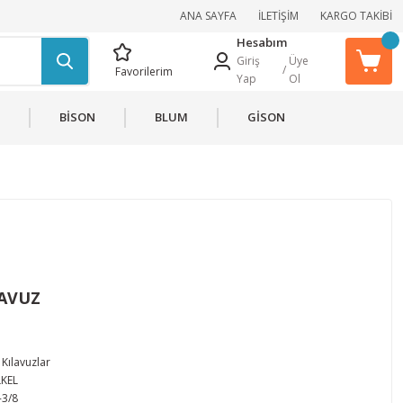
ANA SAYFA
İLETİŞİM
KARGO TAKİBİ
Hesabım
Giriş
Üye
/
Favorilerim
Yap
Ol
BİSON
BLUM
GİSON
LAVUZ
Kılavuzlar
KEL
-3/8