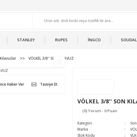
STANLEY
RUPES
İNGCO
SOUDAL
Kılavuzlar
VÖLKEL 3/8'' SON KILAVUZ
ünce Haber Ver
Tavsiye Et
VÖLKEL 3/8'' SON KI
(0) Yorum - 0 Puan
Kategori
Son 
Marka
VÖL
Stok Kodu
VLK