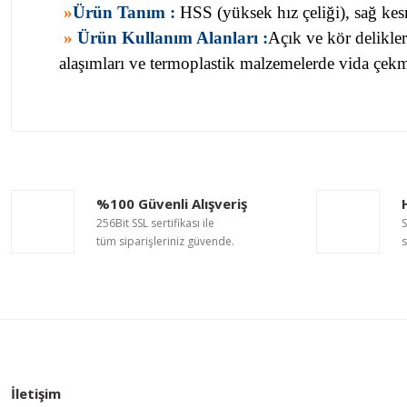
»
Ürün Tanım :
HSS (yüksek hız çeliği), sağ ke
»
Ürün Kullanım Alanları :
Açık ve kör delikle
alaşımları ve termoplastik malzemelerde vida çek
Bu ürünün fiyat bilgisi, resim, ürün açıklamalarında ve diğer ko
Görüş ve önerileriniz için teşekkür ederiz.
Ürün resmi kalitesiz, bozuk veya görüntülenemiyor.
%100 Güvenli Alışveriş
Ürün açıklamasında eksik bilgiler bulunuyor.
256Bit SSL sertifikası ile
S
Ürün bilgilerinde hatalar bulunuyor.
tüm siparişleriniz güvende.
s
Ürün fiyatı diğer sitelerden daha pahalı.
Bu ürüne benzer farklı alternatifler olmalı.
İletişim