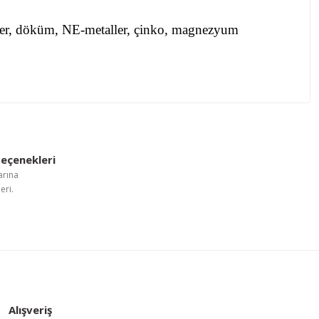
ikler, döküm, NE-metaller, çinko, magnezyum
letebilirsiniz.
eçenekleri
arına
eri.
Alışveriş