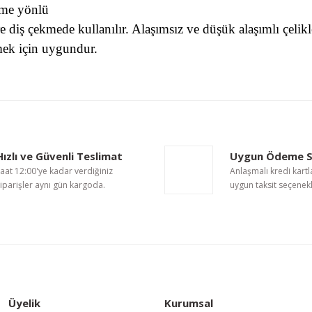
sme yönlü
re diş çekmede kullanılır. Alaşımsız ve düşük alaşımlı çel
mek için uygundur.
nularda yetersiz gördüğünüz noktaları öneri formunu kullanarak tarafımıza i
Bu ürüne ilk yorumu siz yapın!
Hızlı ve Güvenli Teslimat
Uygun Ödeme S
Yorum Yaz
aat 12:00'ye kadar verdiğiniz
Anlaşmalı kredi kartl
iparişler aynı gün kargoda.
uygun taksit seçenekl
Üyelik
Kurumsal