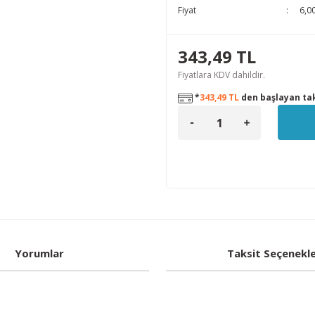
Fiyat
6,0
343,49 TL
Fiyatlara KDV dahildir.
*
343,49 TL
den başlayan tak
Yorumlar
Taksit Seçenekle