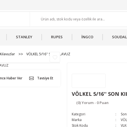
STANLEY
RUPES
İNGCO
SOUDAL
Kılavuzlar
VÖLKEL 5/16'' SON KILAVUZ
ünce Haber Ver
Tavsiye Et
VÖLKEL 5/16'' SON K
(0) Yorum - 0 Puan
Kategori
Son 
Marka
VÖL
Stok Kodu
VLK