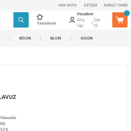
ANA SAYFA
İLETİŞİM
KARGO TAKİBİ
Hesabım
Giriş
Üye
/
Favorilerim
Yap
Ol
BİSON
BLUM
GİSON
ILAVUZ
Kılavuzlar
KEL
-5/16