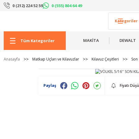
0 (212) 224 52 59
0 (555) 804 64 49
MAKİTA
DEWALT
Tüm Kategoriler
Anasayfa
Matkap Uçları ve Kılavuzlar
Kılavuz Çeşitleri
Son 
Paylaş
Fiyatı Düş