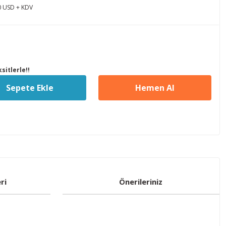
0 USD + KDV
sitlerle!!
Sepete Ekle
Hemen Al
ri
Önerileriniz