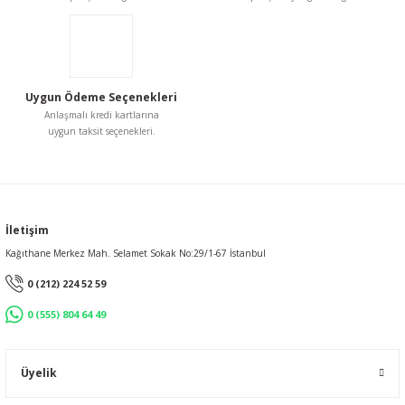
Ürün fiyatı diğer sitelerden daha pahalı.
Bu ürüne benzer farklı alternatifler olmalı.
Uygun Ödeme Seçenekleri
Anlaşmalı kredi kartlarına
uygun taksit seçenekleri.
Gönder
İletişim
Kağıthane Merkez Mah. Selamet Sokak No:29/1-67 İstanbul
0 (212) 224 52 59
0 (555) 804 64 49
Üyelik