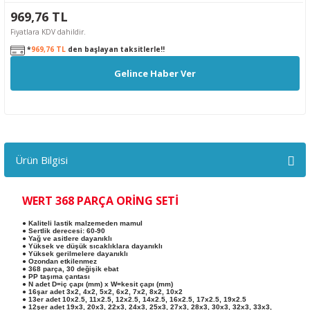
969,76 TL
Fiyatlara KDV dahildir.
*
969,76 TL
den başlayan taksitlerle!!
Gelince Haber Ver
Ürün Bilgisi
WERT 368 PARÇA ORİNG SETİ
● Kaliteli lastik malzemeden mamul
● Sertlik derecesi: 60-90
● Yağ ve asitlere dayanıklı
● Yüksek ve düşük sıcaklıklara dayanıklı
● Yüksek gerilmelere dayanıklı
● Ozondan etkilenmez
● 368 parça, 30 değişik ebat
● PP taşıma çantası
● N adet D=iç çapı (mm) x W=kesit çapı (mm)
● 16şar adet 3x2, 4x2, 5x2, 6x2, 7x2, 8x2, 10x2
● 13er adet 10x2.5, 11x2.5, 12x2.5, 14x2.5, 16x2.5, 17x2.5, 19x2.5
● 12şer adet 19x3, 20x3, 22x3, 24x3, 25x3, 27x3, 28x3, 30x3, 32x3, 33x3,