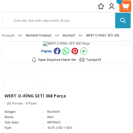
Anasayfa
Muhtelif Hırdavat
Muhtelif
WERT O-RİNG SETİ 368 Parça
Paylaş
Fiyatı Düşünce Haber Ver
Tavsiye Et
WERT O-RİNG SETİ 368 Parça
(0) Yorum - 0 Puan
Kategori
Muhtelif
Marka
Wert
Stok Kodu
WRT9003
Fiyat
16,95 USD + KDV