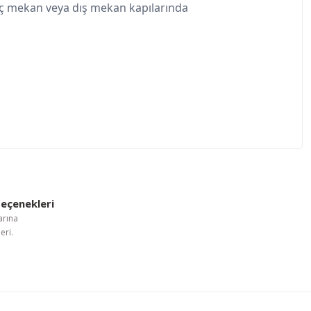
ve iç mekan veya dış mekan kapılarında
letebilirsiniz.
eçenekleri
arına
eri.