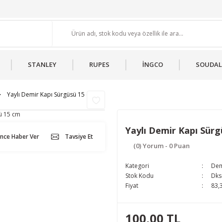
STANLEY
RUPES
İNGCO
SOUDAL
Yaylı Demir Kapı Sürgüsü 15 cm
Yaylı Demir Kapı Sür
ünce Haber Ver
Tavsiye Et
(0) Yorum - 0 Puan
Kategori
Dem
Stok Kodu
Dks
Fiyat
83,
100,00 TL