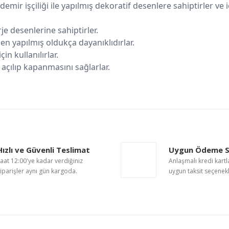
n demir işçiliği ile yapılmış dekoratif desenlere sahiptirler 
e desenlerine sahiptirler.
n yapılmış oldukça dayanıklıdırlar.
in kullanılırlar.
açılıp kapanmasını sağlarlar.
nularda yetersiz gördüğünüz noktaları öneri formunu kullanarak tarafımıza i
Bu ürüne ilk yorumu siz yapın!
Hızlı ve Güvenli Teslimat
Uygun Ödeme S
Yorum Yaz
aat 12:00'ye kadar verdiğiniz
Anlaşmalı kredi kartl
iparişler aynı gün kargoda.
uygun taksit seçenekl