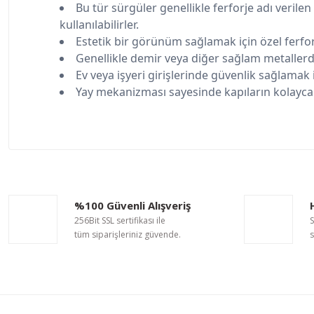
Bu tür sürgüler genellikle ferforje adı verile
kullanılabilirler.
Estetik bir görünüm sağlamak için özel ferforj
Genellikle demir veya diğer sağlam metallerde
Ev veya işyeri girişlerinde güvenlik sağlamak iç
Yay mekanizması sayesinde kapıların kolayca 
Bu ürünün fiyat bilgisi, resim, ürün açıklamalarında ve diğer ko
Görüş ve önerileriniz için teşekkür ederiz.
Ürün resmi kalitesiz, bozuk veya görüntülenemiyor.
%100 Güvenli Alışveriş
Ürün açıklamasında eksik bilgiler bulunuyor.
256Bit SSL sertifikası ile
S
Ürün bilgilerinde hatalar bulunuyor.
tüm siparişleriniz güvende.
s
Ürün fiyatı diğer sitelerden daha pahalı.
Bu ürüne benzer farklı alternatifler olmalı.