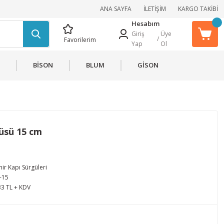
ANA SAYFA
İLETİŞİM
KARGO TAKİBİ
Hesabım
Giriş
Üye
/
Favorilerim
Yap
Ol
BİSON
BLUM
GİSON
güsü 15 cm
ir Kapı Sürgüleri
-15
33 TL + KDV