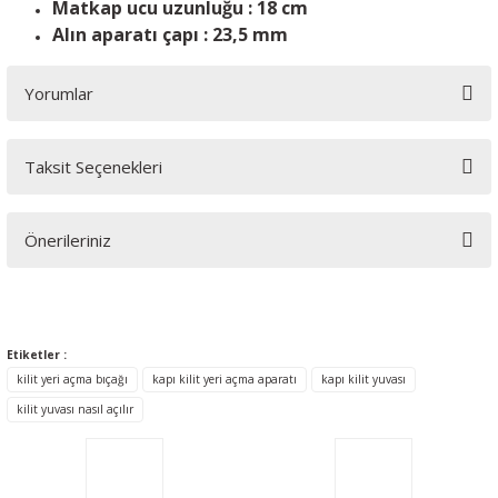
Matkap ucu uzunluğu : 18 cm
Alın aparatı çapı : 23,5 mm
Yorumlar
Taksit Seçenekleri
Bu ürüne ilk yorumu siz yapın!
Önerileriniz
Yorum Yaz
Bu ürünün fiyat bilgisi, resim, ürün açıklamalarında ve diğer
konularda yetersiz gördüğünüz noktaları öneri formunu
kullanarak tarafımıza iletebilirsiniz.
Etiketler :
Görüş ve önerileriniz için teşekkür ederiz.
kilit yeri açma bıçağı
kapı kilit yeri açma aparatı
kapı kilit yuvası
kilit yuvası nasıl açılır
Ürün resmi kalitesiz, bozuk veya görüntülenemiyor.
Ürün açıklamasında eksik bilgiler bulunuyor.
Ürün bilgilerinde hatalar bulunuyor.