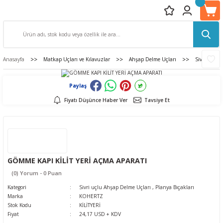
Anasayfa
Matkap Uçları ve Kılavuzlar
Ahşap Delme Uçları
Sivri uçlu 
Paylaş
Fiyatı Düşünce Haber Ver
Tavsiye Et
GÖMME KAPI KİLİT YERİ AÇMA APARATI
(0) Yorum - 0 Puan
Kategori
Sivri uçlu Ahşap Delme Uçları
,
Planya Bıçakları
Marka
KOHERTZ
Stok Kodu
KİLİTYERİ
Fiyat
24,17 USD + KDV