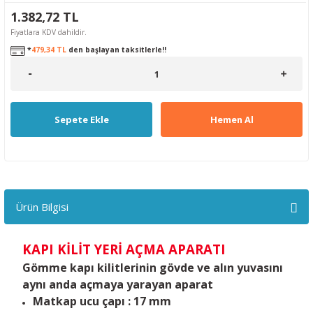
1.382,72 TL
Fiyatlara KDV dahildir.
*
479,34 TL
den başlayan taksitlerle!!
Sepete Ekle
Hemen Al
Ürün Bilgisi
KAPI KİLİT YERİ AÇMA APARATI
Gömme kapı kilitlerinin gövde ve alın yuvasını
aynı anda açmaya yarayan aparat
Matkap ucu çapı : 17 mm