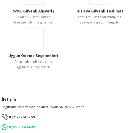
Ürün fiyatı diğer sitelerden daha pahalı.
%100 Güvenli Alışveriş
Hızlı ve Güvenli Teslimat
Bu ürüne benzer farklı alternatifler olmalı.
256Bit SSL sertifikası ile
Saat 12:00'ye kadar verdiğiniz
tüm siparişleriniz güvende.
siparişler aynı gün kargoda.
Gönder
Uygun Ödeme Seçenekleri
Anlaşmalı kredi kartlarına
uygun taksit seçenekleri.
İletişim
Kağıthane Merkez Mah. Selamet Sokak No:29/1-67 İstanbul
0 (212) 224 52 59
0 (555) 804 64 49