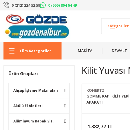
0 (212) 224 52 59
0 (555) 804 64 49
MAKİTA
DEWALT
Tüm Kategoriler
Kilit Yuvası 
Ürün Grupları
KOHERTZ
Ahşap İşleme Makinaları
GÖMME KAPI KİLİT YER
APARATI
Akülü El Aletleri
Alüminyum Kapak Sis.
1.382,72 TL