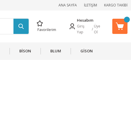
ANA SAYFA
İLETİŞİM
KARGO TAKİBİ
Hesabım
Giriş
Üye
/
Favorilerim
Yap
Ol
BİSON
BLUM
GİSON