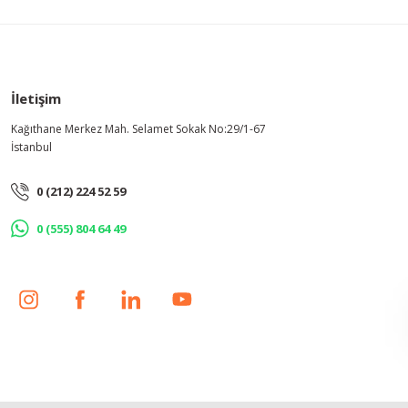
İletişim
Kağıthane Merkez Mah. Selamet Sokak No:29/1-67
İstanbul
0 (212) 224 52 59
0 (555) 804 64 49