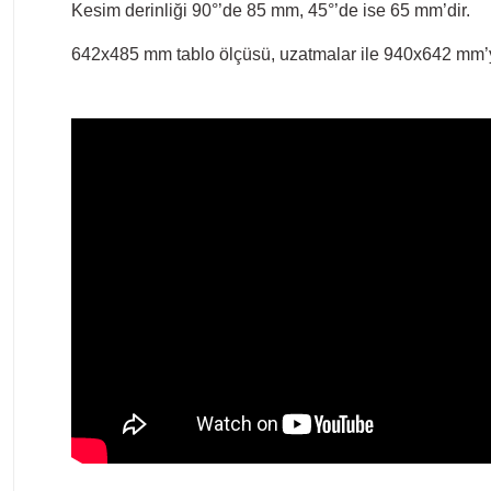
Kesim derinliği 90°’de 85 mm, 45°’de ise 65 mm’dir.
642x485 mm tablo ölçüsü, uzatmalar ile 940x642 mm’ye