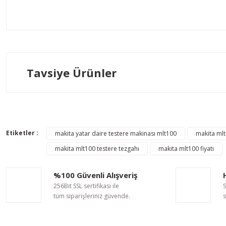
Bu ürünün fiyat bilgisi, resim, ürün açıklamalarında ve diğer ko
Görüş ve önerileriniz için teşekkür ederiz.
Ürün resmi kalitesiz, bozuk veya görüntülenemiyor.
Tavsiye Ürünler
Ürün açıklamasında eksik bilgiler bulunuyor.
Ürün bilgilerinde hatalar bulunuyor.
Ürün fiyatı diğer sitelerden daha pahalı.
Makita
Bu ürüne benzer farklı alternatifler olmalı.
Makita MLT100 İçin Tekerlekli Tezgah
Etiketler :
makita yatar daire testere makinası mlt100
makita mlt
makita mlt100 testere tezgahı
makita mlt100 fiyatı
17.101,31 TL
%28
%100 Güvenli Alışveriş
12.312,94 TL
256Bit SSL sertifikası ile
S
tüm siparişleriniz güvende.
s