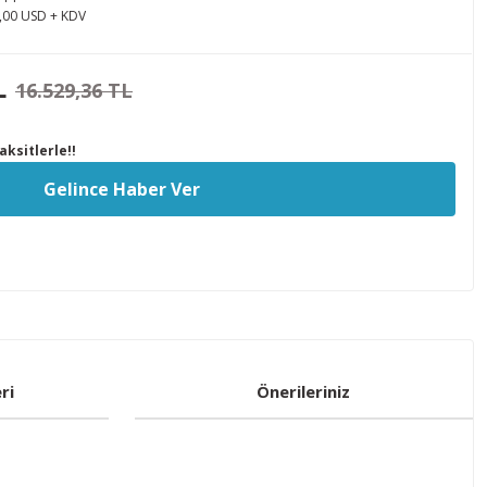
,00 USD + KDV
L
16.529,36 TL
ksitlerle!!
Gelince Haber Ver
ri
Önerileriniz