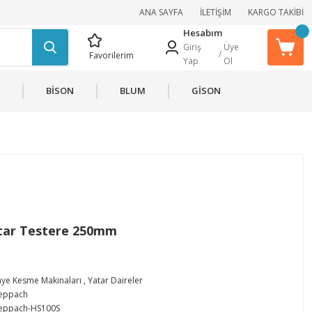
ANA SAYFA
İLETİŞİM
KARGO TAKİBİ
Hesabım
Giriş
Üye
/
Favorilerim
Yap
Ol
BİSON
BLUM
GİSON
tar Testere 250mm
ye Kesme Makinaları
,
Yatar Daireler
eppach
eppach-HS100S