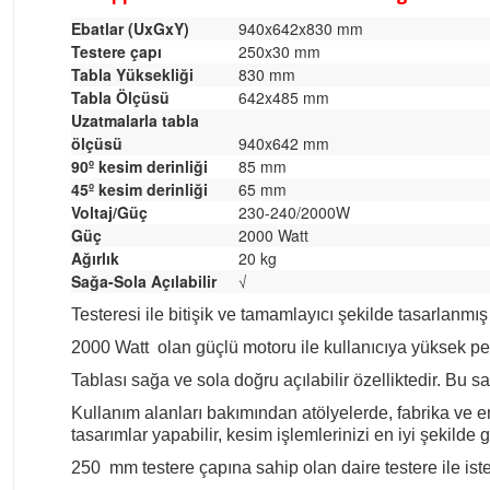
Ebatlar (UxGxY)
940x642x830 mm
Testere çapı
250x30 mm
Tabla Yüksekliği
830 mm
Tabla Ölçüsü
642x485 mm
Uzatmalarla tabla
ölçüsü
940x642 mm
90º kesim derinliği
85 mm
45º kesim derinliği
65 mm
Voltaj/Güç
230-240/2000W
Güç
2000 Watt
Ağırlık
20 kg
Sağa-Sola Açılabilir
√
Testeresi ile bitişik ve tamamlayıcı şekilde tasarlanmış
2000 Watt olan güçlü motoru ile kullanıcıya yüksek per
Tablası sağa ve sola doğru açılabilir özelliktedir. Bu 
Kullanım alanları bakımından atölyelerde, fabrika ve e
tasarımlar yapabilir, kesim
işlemlerinizi en iyi şekilde g
250 mm testere çapına sahip olan daire testere ile ister