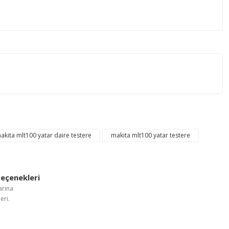
letebilirsiniz.
akita mlt100 yatar daire testere
makita mlt100 yatar testere
eçenekleri
arına
eri.