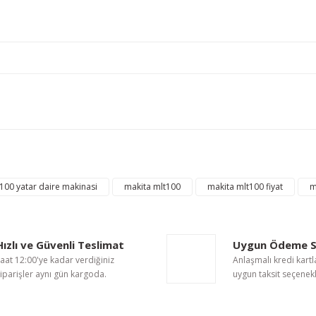
nularda yetersiz gördüğünüz noktaları öneri formunu kullanarak tarafımıza i
Bu ürüne ilk yorumu siz yapın!
Yorum Yaz
100 yatar daire makinasi
makita mlt100
makita mlt100 fiyat
m
Hızlı ve Güvenli Teslimat
Uygun Ödeme S
Gönder
aat 12:00'ye kadar verdiğiniz
Anlaşmalı kredi kartl
iparişler aynı gün kargoda.
uygun taksit seçenekl