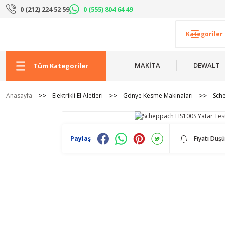
0 (212) 224 52 59
0 (555) 804 64 49
MAKİTA
DEWALT
Tüm Kategoriler
Anasayfa
Elektrikli El Aletleri
Gönye Kesme Makinaları
Sch
Paylaş
Fiyatı Düş