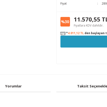
Fiyat
289
11.570,55 T
%30
Fiyatlara KDV dahildir.
*
4.011,12 TL
den başlayan ta
Yorumlar
Taksit Seçenekle