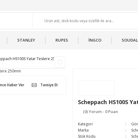
STANLEY
RUPES
İNGCO
SOUDAL
eppach HS100S Yatar Testere 250mm
ünce Haber Ver
Tavsiye Et
Scheppach HS100S Ya
(0) Yorum - 0 Puan
Kategori
Gön
Marka
Sch
Stok Kodu
Sch