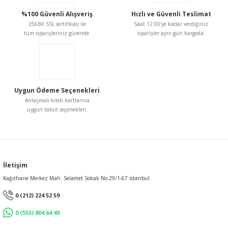
%100 Güvenli Alışveriş
Hızlı ve Güvenli Teslimat
256Bit SSL sertifikası ile
Saat 12:00'ye kadar verdiğiniz
tüm siparişleriniz güvende.
siparişler aynı gün kargoda.
Uygun Ödeme Seçenekleri
Anlaşmalı kredi kartlarına
uygun taksit seçenekleri.
İletişim
Kağıthane Merkez Mah. Selamet Sokak No:29/1-67 İstanbul
0 (212) 224 52 59
0 (555) 804 64 49