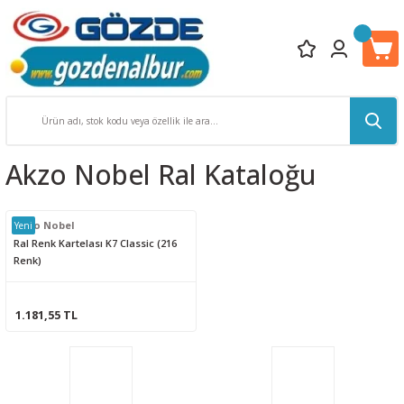
Akzo Nobel Ral Kataloğu
Akzo Nobel
Yeni
Ral Renk Kartelası K7 Classic (216
Renk)
1.181,55 TL