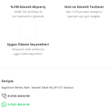
%100 Güvenli Alışveriş
Hızlı ve Güvenli Teslimat
256Bit SSL sertifikası ile
Saat 12:00'ye kadar verdiğiniz
tüm siparişleriniz güvende.
siparişler aynı gün kargoda.
Uygun Ödeme Seçenekleri
Anlaşmalı kredi kartlarına
uygun taksit seçenekleri.
İletişim
Kağıthane Merkez Mah. Selamet Sokak No:29/1-67 İstanbul
0 (212) 224 52 59
0 (555) 804 64 49