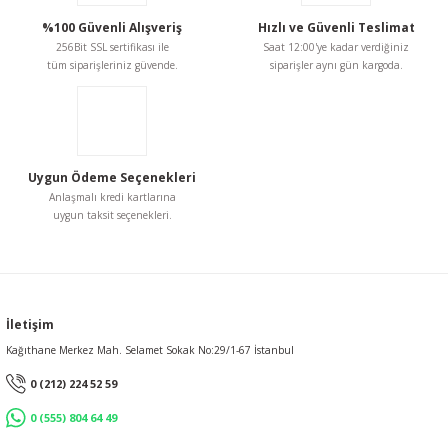
%100 Güvenli Alışveriş
Hızlı ve Güvenli Teslimat
256Bit SSL sertifikası ile
Saat 12:00'ye kadar verdiğiniz
tüm siparişleriniz güvende.
siparişler aynı gün kargoda.
Uygun Ödeme Seçenekleri
Anlaşmalı kredi kartlarına
uygun taksit seçenekleri.
İletişim
Kağıthane Merkez Mah. Selamet Sokak No:29/1-67 İstanbul
0 (212) 224 52 59
0 (555) 804 64 49