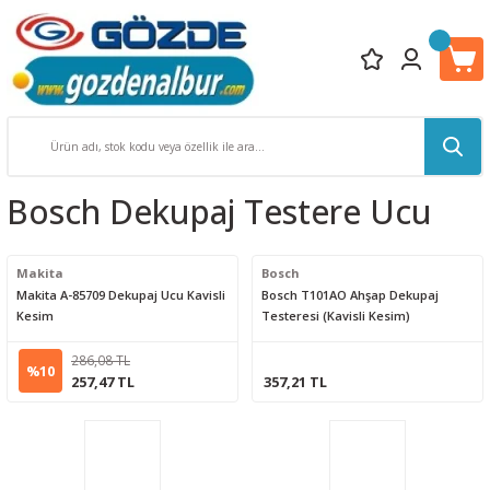
Bosch Dekupaj Testere Ucu
Makita
Bosch
Makita A-85709 Dekupaj Ucu Kavisli
Bosch T101AO Ahşap Dekupaj
Kesim
Testeresi (Kavisli Kesim)
286,08 TL
%10
257,47 TL
357,21 TL