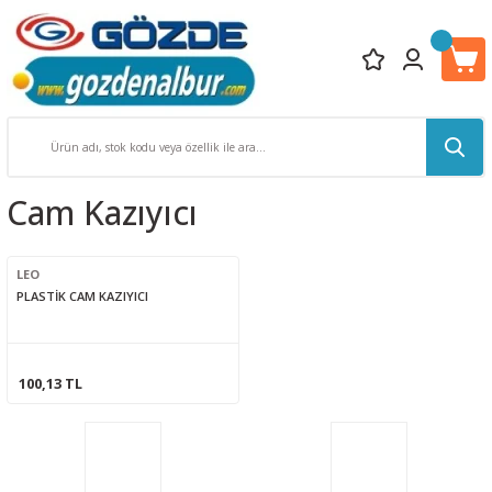
Cam Kazıyıcı
LEO
PLASTİK CAM KAZIYICI
100,13 TL