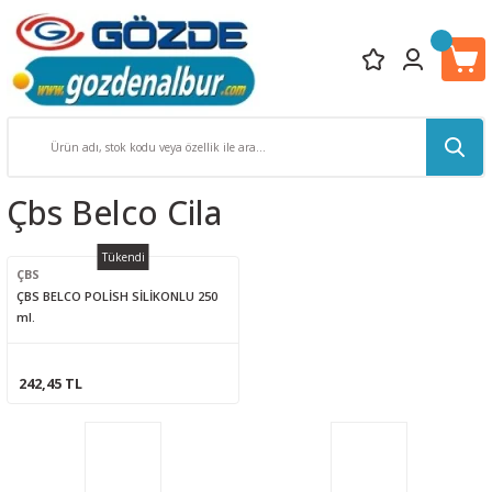
Çbs Belco Cila
Tükendi
ÇBS
ÇBS BELCO POLİSH SİLİKONLU 250
ml.
242,45 TL