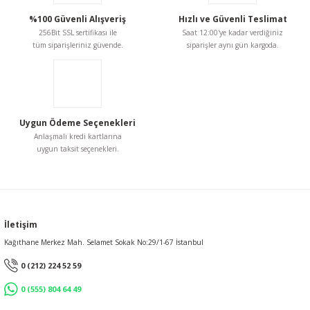
%100 Güvenli Alışveriş
Hızlı ve Güvenli Teslimat
256Bit SSL sertifikası ile
Saat 12:00'ye kadar verdiğiniz
tüm siparişleriniz güvende.
siparişler aynı gün kargoda.
Uygun Ödeme Seçenekleri
Anlaşmalı kredi kartlarına
uygun taksit seçenekleri.
İletişim
Kağıthane Merkez Mah. Selamet Sokak No:29/1-67 İstanbul
0 (212) 224 52 59
0 (555) 804 64 49