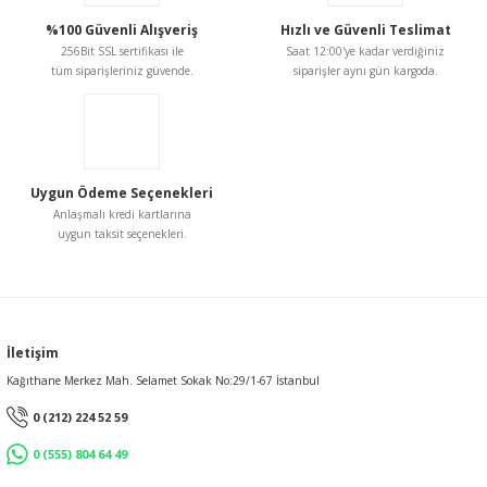
%100 Güvenli Alışveriş
Hızlı ve Güvenli Teslimat
256Bit SSL sertifikası ile
Saat 12:00'ye kadar verdiğiniz
tüm siparişleriniz güvende.
siparişler aynı gün kargoda.
Uygun Ödeme Seçenekleri
Anlaşmalı kredi kartlarına
uygun taksit seçenekleri.
İletişim
Kağıthane Merkez Mah. Selamet Sokak No:29/1-67 İstanbul
0 (212) 224 52 59
0 (555) 804 64 49