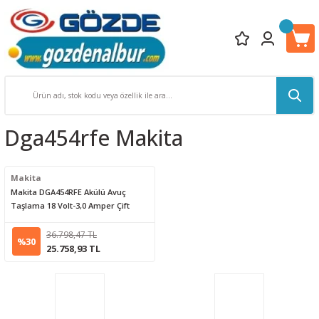
Dga454rfe Makita
Makita
Makita DGA454RFE Akülü Avuç
Taşlama 18 Volt-3,0 Amper Çift
Akülü
36.798,47 TL
%30
25.758,93 TL