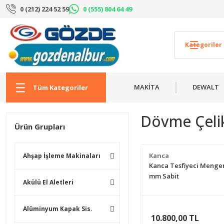
0 (212) 224 52 59
0 (555) 804 64 49
MAKİTA
DEWALT
Tüm Kategoriler
Dövme Çelik
Ürün Grupları
Kanca
Ahşap İşleme Makinaları
Kanca Tesfiyeci Mengen
mm Sabit
Akülü El Aletleri
Alüminyum Kapak Sis.
10.800,00 TL