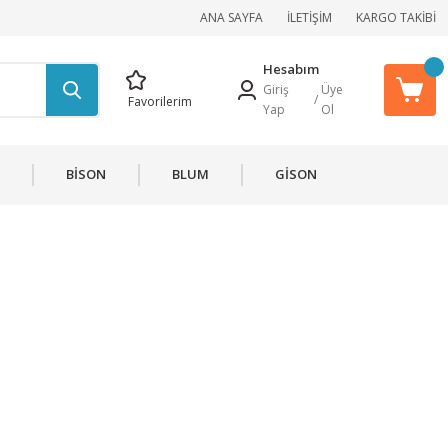
ANA SAYFA
İLETİŞİM
KARGO TAKİBİ
Hesabım
Giriş
Üye
/
Favorilerim
Yap
Ol
BİSON
BLUM
GİSON