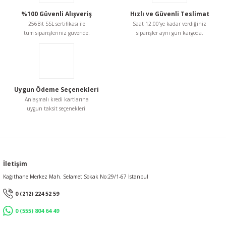
%100 Güvenli Alışveriş
Hızlı ve Güvenli Teslimat
256Bit SSL sertifikası ile
Saat 12:00'ye kadar verdiğiniz
tüm siparişleriniz güvende.
siparişler aynı gün kargoda.
Uygun Ödeme Seçenekleri
Anlaşmalı kredi kartlarına
uygun taksit seçenekleri.
İletişim
Kağıthane Merkez Mah. Selamet Sokak No:29/1-67 İstanbul
0 (212) 224 52 59
0 (555) 804 64 49