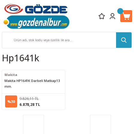
Hp1641k
Makita
Makita HP1641K Darbeli Matkap13
mm.
9.826,11 TL
%30
6.878,28 TL