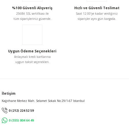
%100 Güvenli Alışveriş
Hızlı ve Güvenli Teslimat
256Bit SSL sertifikası ile
Saat 12:00'ye kadar verdiğiniz
tüm siparişleriniz güvende.
siparişler aynı gün kargoda.
Uygun Ödeme Seçenekleri
Anlaşmalı kredi kartlarına
uygun taksit seçenekleri.
İletişim
Kağıthane Merkez Mah. Selamet Sokak No:29/1-67 İstanbul
0 (212) 224 52 59
0 (555) 804 64 49