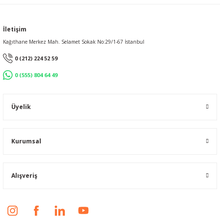
İletişim
Kağıthane Merkez Mah. Selamet Sokak No:29/1-67 İstanbul
0 (212) 224 52 59
0 (555) 804 64 49
Üyelik
Kurumsal
Alışveriş