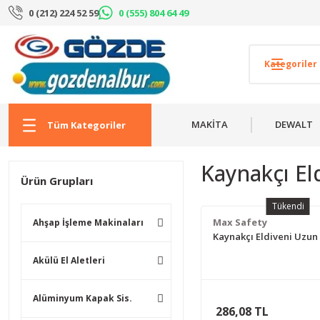
0 (212) 224 52 59
0 (555) 804 64 49
MAKİTA
DEWALT
Tüm Kategoriler
Kaynakçı Eld
Ürün Grupları
Tükendi
Max Safety
Ahşap İşleme Makinaları
Kaynakçı Eldiveni Uzun
Akülü El Aletleri
Alüminyum Kapak Sis.
286,08 TL