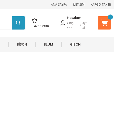
ANA SAYFA
İLETİŞİM
KARGO TAKİBİ
Hesabım
Giriş
Üye
/
Favorilerim
Yap
Ol
BİSON
BLUM
GİSON