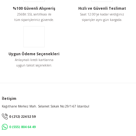
%100 Güvenli Alışveriş
Hızlı ve Güvenli Teslimat
256Bit SSL sertifikası ile
Saat 12:00'ye kadar verdiğiniz
tüm siparişleriniz güvende.
siparişler aynı gün kargoda.
Uygun Ödeme Seçenekleri
Anlaşmalı kredi kartlarına
uygun taksit seçenekleri.
İletişim
Kağıthane Merkez Mah. Selamet Sokak No:29/1-67 İstanbul
0 (212) 224 52 59
0 (555) 804 64 49