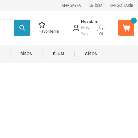
ANA SAYFA
İLETİŞİM
KARGO TAKİBİ
Hesabım
Giriş
Üye
/
Favorilerim
Yap
Ol
BİSON
BLUM
GİSON