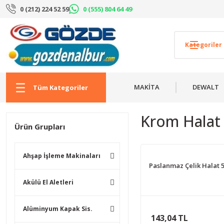
0 (212) 224 52 59
0 (555) 804 64 49
MAKİTA
DEWALT
Tüm Kategoriler
Krom Halat
Ürün Grupları
Ahşap İşleme Makinaları
Paslanmaz Çelik Halat
Akülü El Aletleri
Alüminyum Kapak Sis.
143,04 TL