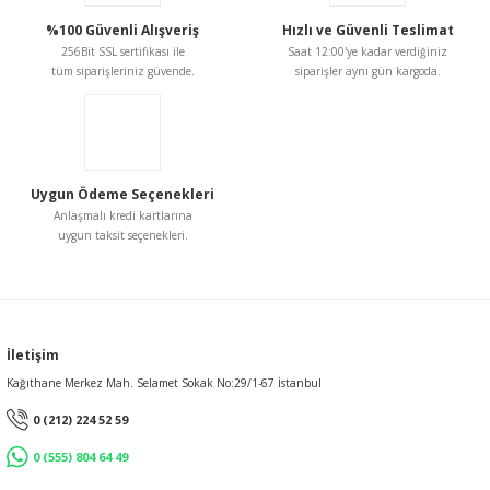
%100 Güvenli Alışveriş
Hızlı ve Güvenli Teslimat
256Bit SSL sertifikası ile
Saat 12:00'ye kadar verdiğiniz
tüm siparişleriniz güvende.
siparişler aynı gün kargoda.
Uygun Ödeme Seçenekleri
Anlaşmalı kredi kartlarına
uygun taksit seçenekleri.
İletişim
Kağıthane Merkez Mah. Selamet Sokak No:29/1-67 İstanbul
0 (212) 224 52 59
0 (555) 804 64 49