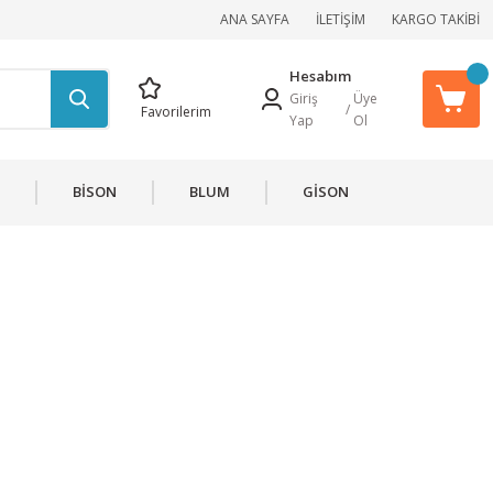
ANA SAYFA
İLETİŞİM
KARGO TAKİBİ
Hesabım
Giriş
Üye
/
Favorilerim
Yap
Ol
BİSON
BLUM
GİSON