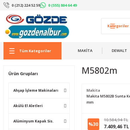
0 (212) 224 52 59
0 (555) 804 64 49
MAKİTA
DEWALT
Tüm Kategoriler
M5802m
Ürün Grupları
Makita
Ahşap İşleme Makinaları
Makita M5802B Sunta K
mm
Akülü El Aletleri
10.584,94 TL
Alüminyum Kapak Sis.
%30
7.409,46 TL