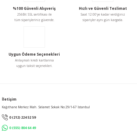
%100 Güvenli Alışveriş
Hızlı ve Güvenli Teslimat
256Bit SSL sertifikası ile
Saat 12:00'ye kadar verdiğiniz
tüm siparişleriniz güvende.
siparişler aynı gün kargoda.
Uygun Ödeme Seçenekleri
Anlaşmalı kredi kartlarına
uygun taksit seçenekleri.
İletişim
Kağıthane Merkez Mah. Selamet Sokak No:29/1-67 İstanbul
0 (212) 224 52 59
0 (555) 804 64 49