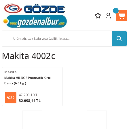
Makita 4002c
Makita
Makita HR4002 Pnomatik Kırıcı
Delici (6,6 kg.)
47.203,10 TL
%32
32.098,11 TL