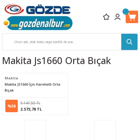
Makita Js1660 Orta Bıçak
Makita
Makita JS1660 İçin Hareketli Orta
Bıçak
5.147,55 TL
%50
2.573,78 TL