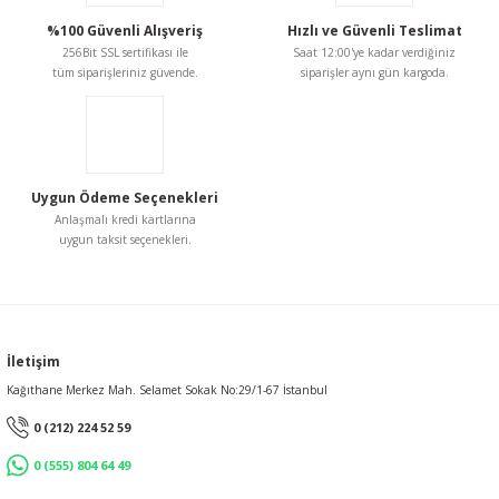
%100 Güvenli Alışveriş
Hızlı ve Güvenli Teslimat
256Bit SSL sertifikası ile
Saat 12:00'ye kadar verdiğiniz
tüm siparişleriniz güvende.
siparişler aynı gün kargoda.
Uygun Ödeme Seçenekleri
Anlaşmalı kredi kartlarına
uygun taksit seçenekleri.
İletişim
Kağıthane Merkez Mah. Selamet Sokak No:29/1-67 İstanbul
0 (212) 224 52 59
0 (555) 804 64 49