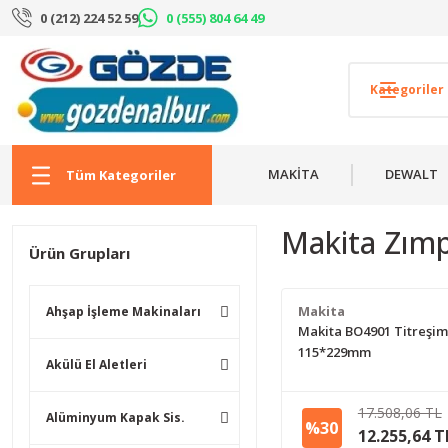
0 (212) 224 52 59
0 (555) 804 64 49
MAKİTA
DEWALT
Tüm Kategoriler
Makita Zımp
Ürün Grupları
Makita
Ahşap İşleme Makinaları
Makita BO4901 Titreşi
115*229mm
Akülü El Aletleri
17.508,06 TL
Alüminyum Kapak Sis.
%30
12.255,64 T