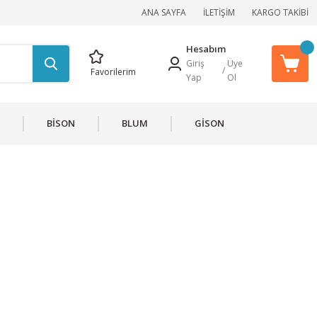
ANA SAYFA
İLETİŞİM
KARGO TAKİBİ
Hesabım
Giriş
Üye
/
Favorilerim
Yap
Ol
BİSON
BLUM
GİSON