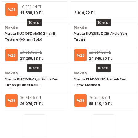
16.025,14 TL
%28
11.538,10 TL
8.010,22 TL
Tükendi
Tükendi
Makita
Makita
Makita DUC405Z Akülü Zincirli
Makita DUR368LZ Çift Akülü Yan
Testere 400mm (Solo)
Tırpan
37.819,70 TL
33.814,59 TL
%28
%28
27.230,18 TL
24.346,50 TL
Tükendi
Tükendi
Makita
Makita
Makita DUR368AZ Çift Akülü Yan
Makita PLM5600N2 Benzinli Çim
Tırpan (Bisiklet Kollu)
Biçme Makinası
36.217,65 TL
76.554,85 TL
%28
%28
26.076,71 TL
55.119,49 TL