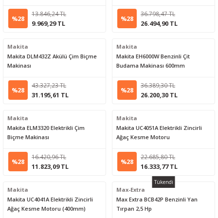
13.846,24 TL
36.798,47 TL
%28
%28
9.969,29 TL
26.494,90 TL
Makita
Makita
Makita DLM432Z Akülü Çim Biçme
Makita EH6000W Benzinli Çit
Makinası
Budama Makinası 600mm
43.327,23 TL
36.389,30 TL
%28
%28
31.195,61 TL
26.200,30 TL
Makita
Makita
Makita ELM3320 Elektrikli Çim
Makita UC4051A Elektrikli Zincirli
Biçme Makinası
Ağaç Kesme Motoru
16.420,96 TL
22.685,80 TL
%28
%28
11.823,09 TL
16.333,77 TL
Tükendi
Makita
Max-Extra
Makita UC4041A Elektrikli Zincirli
Max Extra BCB42P Benzinli Yan
Ağaç Kesme Motoru (400mm)
Tırpan 2,5 Hp