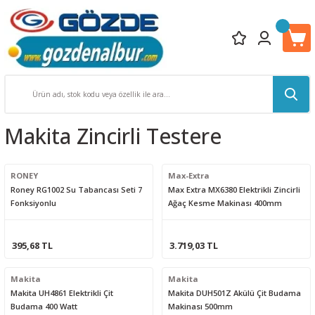
Makita Zincirli Testere
RONEY
Max-Extra
Roney RG1002 Su Tabancası Seti 7
Max Extra MX6380 Elektrikli Zincirli
Fonksiyonlu
Ağaç Kesme Makinası 400mm
395,68 TL
3.719,03 TL
Makita
Makita
Makita UH4861 Elektrikli Çit
Makita DUH501Z Akülü Çit Budama
Budama 400 Watt
Makinası 500mm