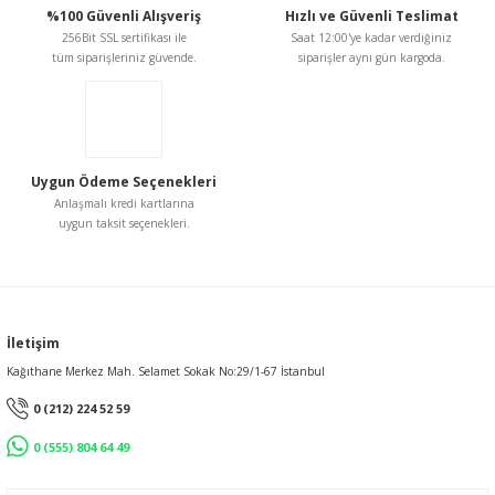
%100 Güvenli Alışveriş
Hızlı ve Güvenli Teslimat
256Bit SSL sertifikası ile
Saat 12:00'ye kadar verdiğiniz
tüm siparişleriniz güvende.
siparişler aynı gün kargoda.
Uygun Ödeme Seçenekleri
Anlaşmalı kredi kartlarına
uygun taksit seçenekleri.
İletişim
Kağıthane Merkez Mah. Selamet Sokak No:29/1-67 İstanbul
0 (212) 224 52 59
0 (555) 804 64 49