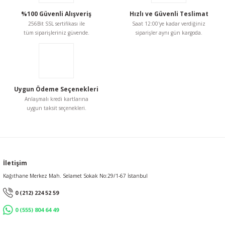
%100 Güvenli Alışveriş
Hızlı ve Güvenli Teslimat
256Bit SSL sertifikası ile
Saat 12:00'ye kadar verdiğiniz
tüm siparişleriniz güvende.
siparişler aynı gün kargoda.
Uygun Ödeme Seçenekleri
Anlaşmalı kredi kartlarına
uygun taksit seçenekleri.
İletişim
Kağıthane Merkez Mah. Selamet Sokak No:29/1-67 İstanbul
0 (212) 224 52 59
0 (555) 804 64 49