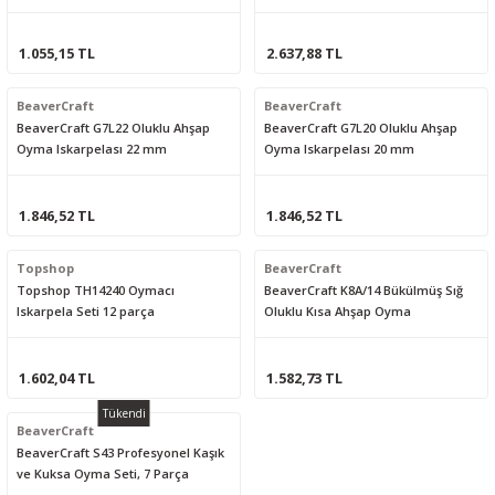
2mm
1.055,15 TL
2.637,88 TL
BeaverCraft
BeaverCraft
BeaverCraft G7L22 Oluklu Ahşap
BeaverCraft G7L20 Oluklu Ahşap
Oyma Iskarpelası 22 mm
Oyma Iskarpelası 20 mm
1.846,52 TL
1.846,52 TL
Topshop
BeaverCraft
Topshop TH14240 Oymacı
BeaverCraft K8A/14 Bükülmüş Sığ
Iskarpela Seti 12 parça
Oluklu Kısa Ahşap Oyma
Iskarpelası, No.8
1.602,04 TL
1.582,73 TL
Tükendi
BeaverCraft
BeaverCraft S43 Profesyonel Kaşık
ve Kuksa Oyma Seti, 7 Parça