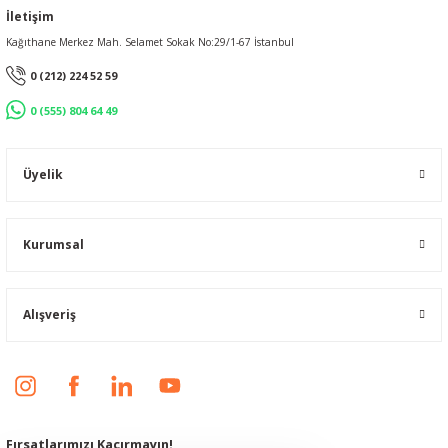
İletişim
Kağıthane Merkez Mah. Selamet Sokak No:29/1-67 İstanbul
0 (212) 224 52 59
0 (555) 804 64 49
Üyelik
Kurumsal
Alışveriş
Fırsatlarımızı Kaçırmayın!