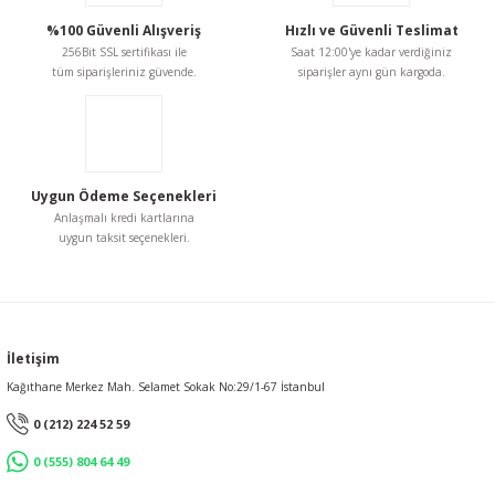
%100 Güvenli Alışveriş
Hızlı ve Güvenli Teslimat
256Bit SSL sertifikası ile
Saat 12:00'ye kadar verdiğiniz
tüm siparişleriniz güvende.
siparişler aynı gün kargoda.
Uygun Ödeme Seçenekleri
Anlaşmalı kredi kartlarına
uygun taksit seçenekleri.
İletişim
Kağıthane Merkez Mah. Selamet Sokak No:29/1-67 İstanbul
0 (212) 224 52 59
0 (555) 804 64 49